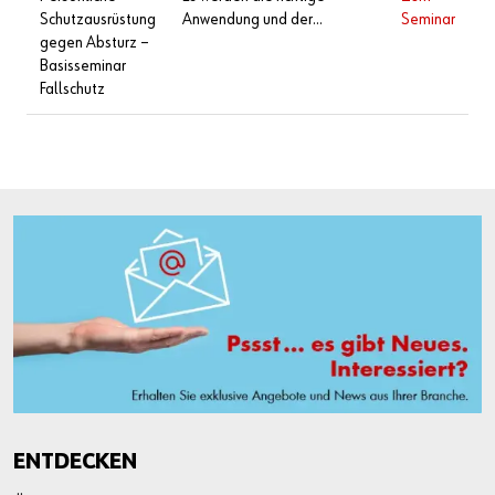
Absturzsicherungssystemen.
Schutzausrüstung
Anwendung und der
Seminar
gegen Absturz –
selbstverständliche
Basisseminar
Gebrauch von PSAgA
Fallschutz
(Persönliche
Schutzausrüstung gegen
Absturz) in ein­fachen
Standardsituationen
vermittelt und trainiert.
Gesetzeskonformes und
sicheres Arbeiten wird
dadurch ermöglicht. Die
Teilnehmer:innen erlangen
ebenso die Fähigkeit zur
kontrollierten Rettung von
Verunfallten in
Notfallsituationen. Dazu
sind die Arbeitgeber:innen
verpflichtet, die
Unterweisung gemäß § 7 der
ENTDECKEN
PSA-V, theoretisch und mit
praktischen Übungen