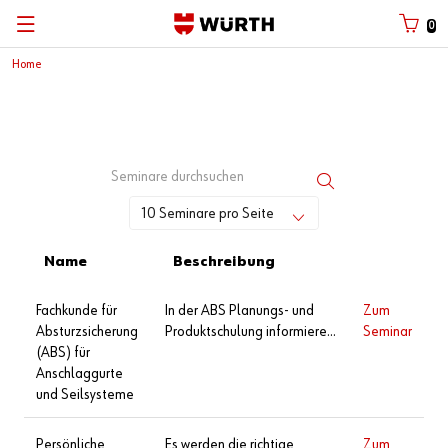
0
Home
10 Seminare pro Seite
Name
Beschreibung
Fachkunde für
In der ABS Planungs- und
Zum
Absturzsicherung
Produktschulung informieren
Seminar
(ABS) für
wir Sie über die gesetzlichen
Anschlaggurte
Regelungen, Normen und
und Seilsysteme
Vorschriften für den
Gebrauch und die Planung
von ABS-
Persönliche
Es werden die richtige
Zum