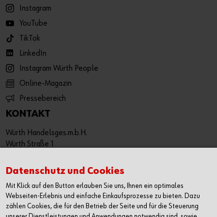
Instagram
YouTube
TikTok
LinkedIn
Instagram Würth People
Online-Magazin
Pressebereich
KONTAKT
Würth Handelsges.m.b.H.
Würth Straße 1
3071 Böheimkirchen
Österreich
Datenschutz und Cookies
T: +43 50 8242 0
Mit Klick auf den Button erlauben Sie uns, Ihnen ein optimales
F: +43 50 8242 53333
Webseiten-Erlebnis und einfache Einkaufsprozesse zu bieten. Dazu
info@wuerth.at
zählen Cookies, die für den Betrieb der Seite und für die Steuerung
unserer Dienstleistungen und Anwendungen notwendig sind, sowie