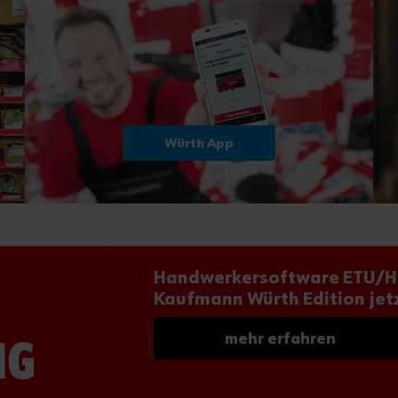
Würth App
Handwerkersoftware ETU/H
Kaufmann Würth Edition jetz
mehr erfahren
NG