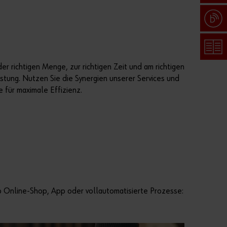
Pass
wort
r richtigen Menge, zur richtigen Zeit und am richtigen
verg
stung. Nutzen Sie die Synergien unserer Services und
ess
 für maximale Effizienz.
en
Anmeldedaten
merken
Anmelden
 Ob Online-Shop, App oder vollautomatisierte Prozesse:
oder