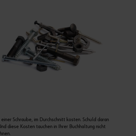
i
b
e
n
d
e
J
e
t
z
t
R
e
g
i
s
t
r
i
e
r
. einer Schraube, im Durchschnitt kosten. Schuld daran
e
n
Und diese Kosten tauchen in Ihrer Buchhaltung nicht
chnen.