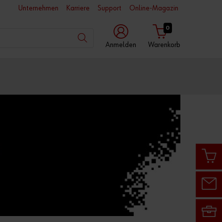
Unternehmen
Karriere
Support
Online-Magazin
0
Anmelden
Warenkorb
mit
mit
mit
Würth
Benutzername
Kundennummer
App
Kundennummer
Partnernummer
Passwort