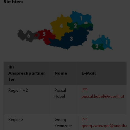
Sie hier:
Ihr
Ansprechpartner
Name
E-Mail
für
Region 1+2
Pascal
Habel
pascal.habel@wuerth.at
Region 3
Georg
Zwanzger
georg.zwanzger@wuerth.at