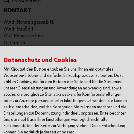
Pressebereich
KONTAKT
Würth Handelsges.m.b.H.
Würth Straße 1
3071 Böheimkirchen
Österreich
T: +43 50 8242 0
Datenschutz und Cookies
F: +43 50 8242 53333
info@wuerth.at
Mit Klick auf den Button erlauben Sie uns, Ihnen ein optimales
Webseiten-Erlebnis und einfache Einkaufsprozesse zu bieten. Dazu
oder wenden Sie sich an einen Würth Shop in Ihrer Nähe:
zählen Cookies, die für den Betrieb der Seite und für die Steuerung
Würth Shop finden
unserer Dienstleistungen und Anwendungen notwendig sind, sowie
solche, die lediglich zu Statistikzwecken, für Komforteinstellungen
Verkauf nur an Unternehmer, Gewerbetreibende, Freiberufler
oder zur Anzeige personalisierter Inhalte genutzt werden. Sie können
und öffentliche Institutionen, nicht jedoch an Verbraucher im
selbst entscheiden, welche Kategorien Sie zulassen möchten und die
Einstellungen zur Datennutzung individuell anpassen. Bitte beachten
Sinne des § 1 Abs. 1 Z 2 KSchG. Alle Preise in € zzgl. MwSt.
Sie, dass auf Basis Ihrer Einstellungen womöglich nicht alle
Angebot freibleibend. Preisirrtümer und Druckfehler
Funktionalitäten der Seite zur Verfügung stehen. Diese Entscheidung
vorbehalten.
können Sie natürlich jederzeit anpassen.