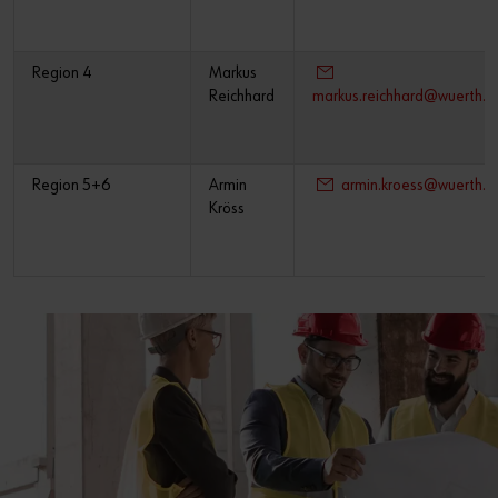
Region 4
Markus
Reichhard
markus.reichhard@wuerth.a
Region 5+6
Armin
armin.kroess@wuerth.a
Kröss