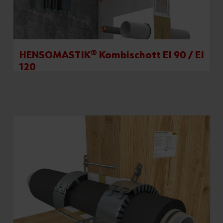
HENSOMASTIK® Kombischott EI 90 / EI
120