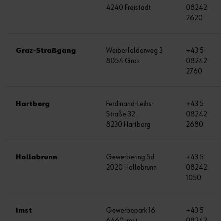
4240 Freistadt
08242
2620
Graz-Straßgang
Weiberfelderweg 3
+43 5
8054 Graz
08242
2760
Hartberg
Ferdinand-Leihs-
+43 5
Straße 32
08242
8230 Hartberg
2680
Hollabrunn
Gewerbering 5d
+43 5
2020 Hollabrunn
08242
1050
Imst
Gewerbepark 16
+43 5
6460 Imst
08242