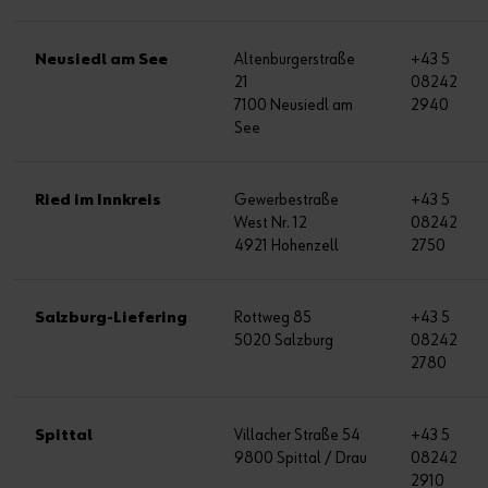
Neusiedl am See
Altenburgerstraße
+43 5
21
08242
7100 Neusiedl am
2940
See
Ried im Innkreis
Gewerbestraße
+43 5
West Nr. 12
08242
4921 Hohenzell
2750
Salzburg-Liefering
Rottweg 85
+43 5
5020 Salzburg
08242
2780
Spittal
Villacher Straße 54
+43 5
9800 Spittal / Drau
08242
2910