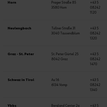
Horn
Prager Straße 85
+43 5
3580 Horn
08242
1120
Neulengbach
Tullner Straße 31
+43 5
3040 Tausendblum
08242
1320
Graz - St. Peter
St. Peter Gürtel 25
+43 5
8042 Graz
08242
1470
Schwaz in Tirol
Au 16
+43 5
6134 Vomp
08242
1340
Ybbs
Bergland Center 2a
+43 5