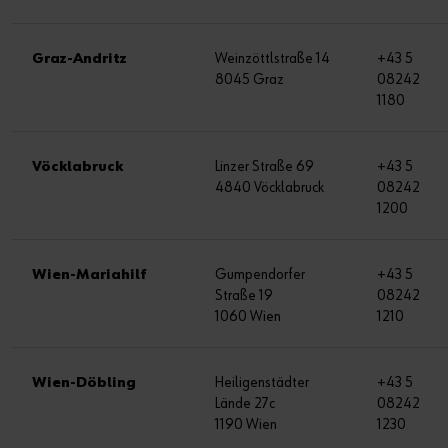
Graz-Andritz
Weinzöttlstraße 14
+43 5
8045 Graz
08242
1180
Vöcklabruck
Linzer Straße 69
+43 5
4840 Vöcklabruck
08242
1200
Wien-Mariahilf
Gumpendorfer
+43 5
Straße 19
08242
1060 Wien
1210
Wien-Döbling
Heiligenstädter
+43 5
Lände 27c
08242
1190 Wien
1230