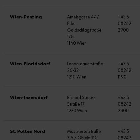
Wien-Penzing
Ameisgasse 47 /
+43 5
Ecke
08242
Goldschlagstraße
2900
178
1140 Wien
Wien-Floridsdorf
Leopoldauerstraße
+43 5
26-32
08242
1210 Wien
1190
Wien-Inzersdorf
Richard Strauss
+43 5
Straße 17
08242
1230 Wien
2800
St. Pölten Nord
Mostviertelstraße
+43 5
3-5 / Objekt 11C
08242