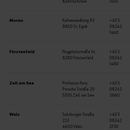
6330 Kufstein
1450
Murau
Keltensiedlung 92
+43 5
8850 St. Egidi
08242
1460
Fürstenfeld
Flugplatzstraße 1a
+43 5
8280 Fürstenfeld
08242
1480
Zell am See
Professor Ferry
+43 5
Porsche Straße 20
08242
5700 Zell am See
2660
Wels
Salzburger Straße
+43 5
222
08242
4600 Wels
2730