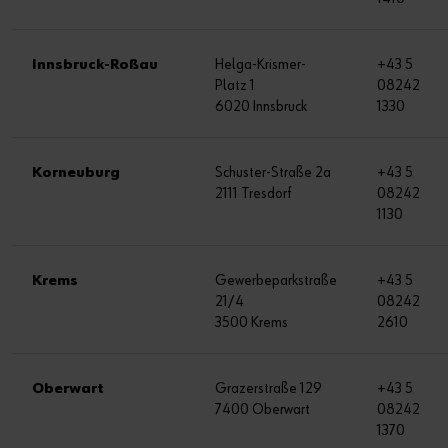
Innsbruck-Roßau
Helga-Krismer-
+43 5
Platz 1
08242
6020 Innsbruck
1330
Korneuburg
Schuster-Straße 2a
+43 5
2111 Tresdorf
08242
1130
Krems
Gewerbeparkstraße
+43 5
21/4
08242
3500 Krems
2610
Oberwart
Grazerstraße 129
+43 5
7400 Oberwart
08242
1370