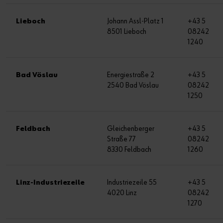
Lieboch
Johann Assl-Platz 1
+43 5
8501 Lieboch
08242
1240
Bad Vöslau
Energiestraße 2
+43 5
2540 Bad Vöslau
08242
1250
Feldbach
Gleichenberger
+43 5
Straße 77
08242
8330 Feldbach
1260
Linz-Industriezeile
Industriezeile 55
+43 5
4020 Linz
08242
1270