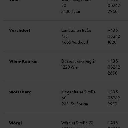
20
08242
3430 Tulln
2960
Vorchdorf
Lambacherstraße
+43 5
41a
08242
4655 Vorchdorf
1020
Wien-Kagran
Dassanowskyweg 2
+43 5
1220 Wien
08242
2890
Wolfsberg
Klagenfurter Straße
+43 5
60
08242
9431 St. Stefan
2930
Wörgl
Wörgler Straße 20
+43 5