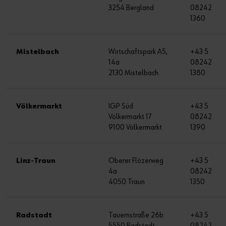
3254 Bergland
08242
1360
Mistelbach
Wirtschaftspark A5,
+43 5
14a
08242
2130 Mistelbach
1380
Völkermarkt
IGP Süd
+43 5
Völkermarkt 17
08242
9100 Völkermarkt
1390
Linz-Traun
Oberer Flözerweg
+43 5
4a
08242
4050 Traun
1350
Radstadt
Tauernstraße 26b
+43 5
5550 Radstadt
08242