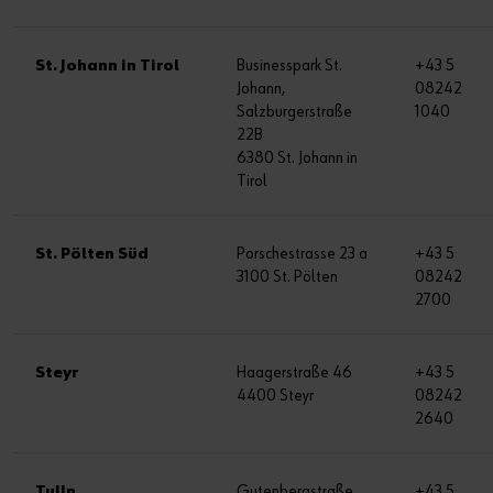
St. Johann in Tirol
Businesspark St.
+43 5
Johann,
08242
Salzburgerstraße
1040
22B
6380 St. Johann in
Tirol
St. Pölten Süd
Porschestrasse 23 a
+43 5
3100 St. Pölten
08242
2700
Steyr
Haagerstraße 46
+43 5
4400 Steyr
08242
2640
Tulln
Gutenbergstraße
+43 5