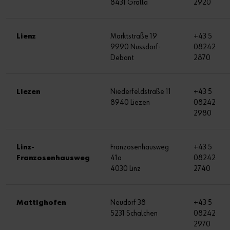
8431 Gralla
2920
Lienz
Marktstraße 19
+43 5
9990 Nussdorf-
08242
Debant
2870
Liezen
Niederfeldstraße 11
+43 5
8940 Liezen
08242
2980
Linz-
Franzosenhausweg
+43 5
Franzosenhausweg
41a
08242
4030 Linz
2740
Mattighofen
Neudorf 38
+43 5
5231 Schalchen
08242
2970