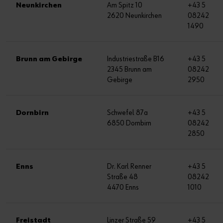
Neunkirchen
Am Spitz 10
+43 5
2620 Neunkirchen
08242
1490
Brunn am Gebirge
Industriestraße B16
+43 5
2345 Brunn am
08242
Gebirge
2950
Dornbirn
Schwefel 87a
+43 5
6850 Dornbirn
08242
2850
Enns
Dr. Karl Renner
+43 5
Straße 48
08242
4470 Enns
1010
Freistadt
Linzer Straße 59
+43 5