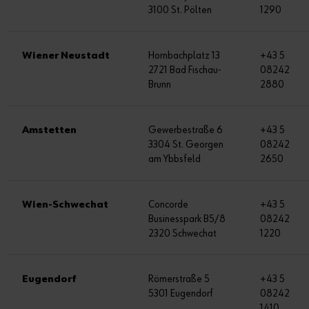
3100 St. Pölten
1290
Wiener Neustadt
Hornbachplatz 13
+43 5
2721 Bad Fischau-
08242
Brunn
2880
Amstetten
Gewerbestraße 6
+43 5
3304 St. Georgen
08242
am Ybbsfeld
2650
Wien-Schwechat
Concorde
+43 5
Businesspark B5/8
08242
2320 Schwechat
1220
Eugendorf
Römerstraße 5
+43 5
5301 Eugendorf
08242
1410