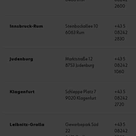
2600
Innsbruck-Rum
Steinbockallee 10
+43 5
6063 Rum
08242
2830
Judenburg
Marktstraße 12
+43 5
8753 Judenburg
08242
1060
Klagenfurt
Schleppe Platz 7
+43 5
9020 Klagenfurt
08242
2720
Leibnitz-Gralla
Gewerbepark Süd
+43 5
22
08242