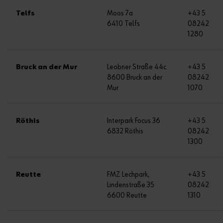
Telfs
Moos 7a
+43 5
6410 Telfs
08242
1280
Bruck an der Mur
Leobner Straße 44c
+43 5
8600 Bruck an der
08242
Mur
1070
Röthis
Interpark Focus 36
+43 5
6832 Röthis
08242
1300
Reutte
FMZ Lechpark,
+43 5
Lindenstraße 35
08242
6600 Reutte
1310