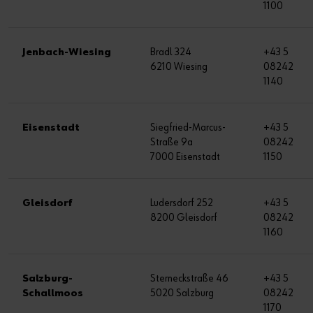
1100
Jenbach-Wiesing
Bradl 324
+43 5
6210 Wiesing
08242
1140
Eisenstadt
Siegfried-Marcus-
+43 5
Straße 9a
08242
7000 Eisenstadt
1150
Gleisdorf
Ludersdorf 252
+43 5
8200 Gleisdorf
08242
1160
Salzburg-
Sterneckstraße 46
+43 5
Schallmoos
5020 Salzburg
08242
1170