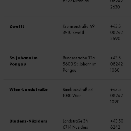
6322 Kirchbichl
08242
2630
Zwettl
Kremserstraße 49
+43 5
3910 Zwettl
08242
2690
St. Johann im
Bundesstraße 32a
+43 5
Pongau
5600 St. Johann im
08242
Pongau
1080
Wien-Landstraße
Rinnböckstraße 3
+43 5
1030 Wien
08242
1090
Bludenz-Nüziders
Landstraße 34
+43 50
6714 Nüziders
8242