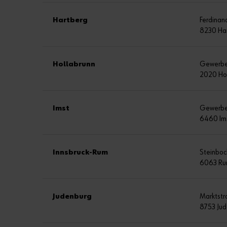
Hartberg
Ferdinan
8230 Ha
Hollabrunn
Gewerbe
2020 Ho
Imst
Gewerbe
6460 Im
Innsbruck-Rum
Steinboc
6063 R
Judenburg
Marktstr
8753 Ju