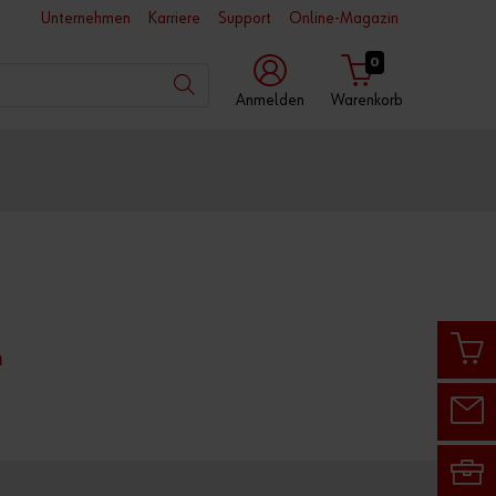
Unternehmen
Karriere
Support
Online-Magazin
0
Anmelden
Warenkorb
mit
mit
mit
Würth
Benutzername
Kundennummer
App
Kundennummer
n
Partnernummer
Passwort