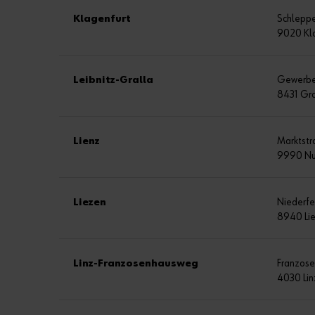
Klagenfurt
Schleppe
9020 Kl
Leibnitz-Gralla
Gewerbe
8431 Gra
Lienz
Marktstr
9990 Nu
Liezen
Niederfe
8940 Li
Linz-Franzosenhausweg
Franzos
4030 Lin