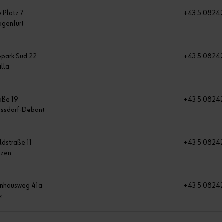
 Platz 7
+43 5 0824
agenfurt
park Süd 22
+43 5 0824
lla
aße 19
+43 5 0824
ssdorf-Debant
ldstraße 11
+43 5 0824
ezen
enhausweg 41a
+43 5 0824
z