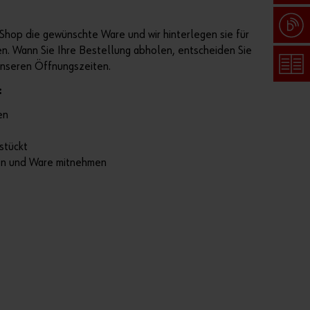
Shop die gewünschte Ware und wir hinterlegen sie für
en. Wann Sie Ihre Bestellung abholen, entscheiden Sie
unseren Öffnungszeiten.
Pass
wort
:
verg
en
ess
en
stückt
Anmeldedaten
en und Ware mitnehmen
merken
Anmelden
oder