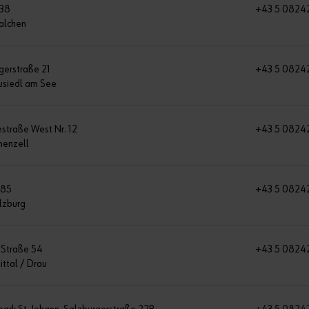
 38
+43 5 0824
alchen
gerstraße 21
+43 5 0824
usiedl am See
traße West Nr. 12
+43 5 0824
henzell
 85
+43 5 0824
lzburg
r Straße 54
+43 5 0824
ttal / Drau