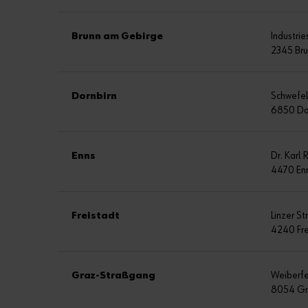
Brunn am Gebirge
Industri
2345 Br
Dornbirn
Schwefe
6850 Do
Enns
Dr. Karl
4470 En
Freistadt
Linzer S
4240 Fre
Graz-Straßgang
Weiberf
8054 Gr