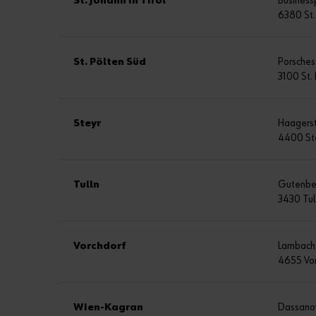
St. Johann in Tirol
Business
6380 St. 
St. Pölten Süd
Porsches
3100 St.
Steyr
Haagers
4400 St
Tulln
Gutenbe
3430 Tul
Vorchdorf
Lambach
4655 Vor
Wien-Kagran
Dassano