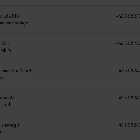
estraße B16
+43 5 0824
unn am Gebirge
l 87a
+43 5 0824
rnbirn
 Renner Straße 48
+43 5 08242
ns
traße 59
+43 5 0824
istadt
elderweg 3
+43 5 0824
az