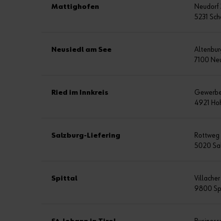
Mattighofen
Neudorf
5231 Sch
Neusiedl am See
Altenbur
7100 Ne
Ried im Innkreis
Gewerbes
4921 Ho
Salzburg-Liefering
Rottweg
5020 Sa
Spittal
Villache
9800 Spi