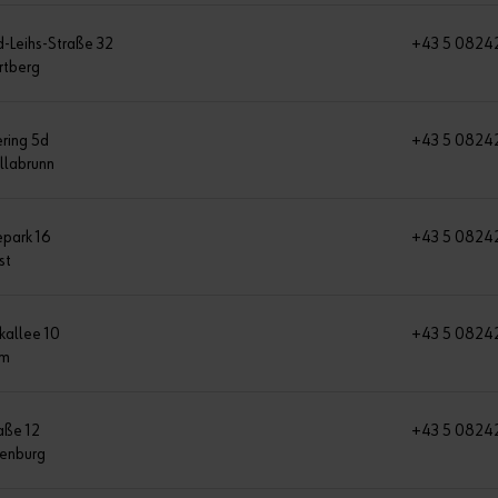
d-Leihs-Straße 32
+43 5 0824
rtberg
ring 5d
+43 5 0824
llabrunn
park 16
+43 5 0824
st
kallee 10
+43 5 0824
um
aße 12
+43 5 0824
denburg