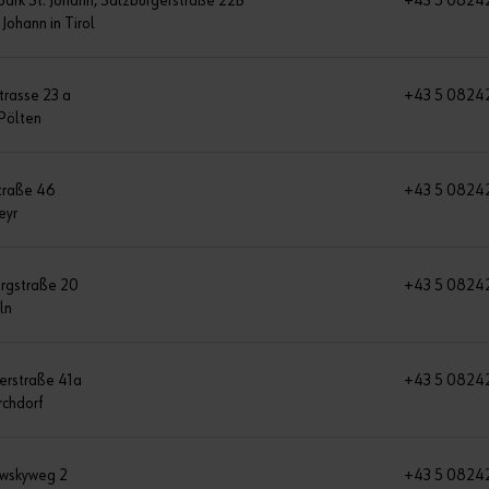
park St. Johann, Salzburgerstraße 22B
+43 5 0824
Johann in Tirol
trasse 23 a
+43 5 0824
 Pölten
traße 46
+43 5 0824
eyr
rgstraße 20
+43 5 0824
ln
erstraße 41a
+43 5 0824
chdorf
wskyweg 2
+43 5 0824