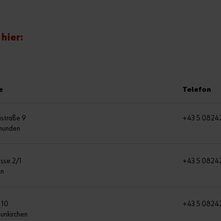
hier:
e
Telefon
istraße 9
+43 5 08242
munden
sse 2/1
+43 5 0824
en
 10
+43 5 0824
unkirchen