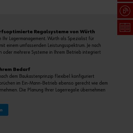
Pass
rfsoptimierte Regalsysteme von Würth
wort
 Ihr Lagermanagement. Würth als Spezialist für
verg
mit einem umfassenden Leistungsspektrum. Je nach
ess
 oder mehrere Systeme in Ihrem Betrieb integriert
en
Anmeldedaten
Ihrem Bedarf
merken
ach dem Baukastenprinzip flexibel konfiguriert
prüchen im Ein-Mann-Betrieb ebenso gerecht wie dem
Anmelden
nehmen. Die Planung Ihrer Lagerregale übernehmen
en
oder