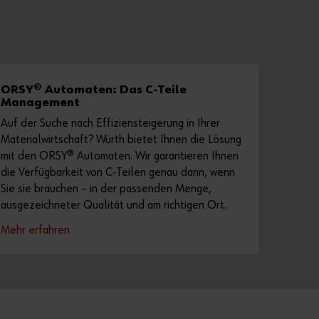
r
k
a
u
f
n
ORSY® Automaten: Das C-Teile
u
Management
r
Auf der Suche nach Effiziensteigerung in Ihrer
a
Materialwirtschaft? Würth bietet Ihnen die Lösung
n
mit den ORSY® Automaten. Wir garantieren Ihnen
G
die Verfügbarkeit von C-Teilen genau dann, wenn
e
Sie sie brauchen – in der passenden Menge,
w
ausgezeichneter Qualität und am richtigen Ort.
e
r
Mehr erfahren
b
e
t
r
e