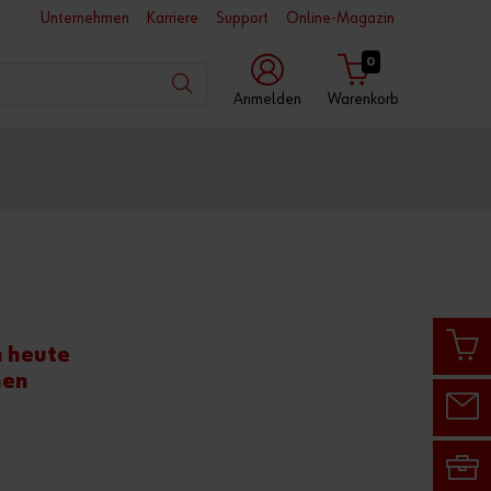
Unternehmen
Karriere
Support
Online-Magazin
0
Anmelden
Warenkorb
mit
mit
mit
Würth
Benutzername
Kundennummer
App
Kundennummer
h heute
Partnernummer
nen
Passwort