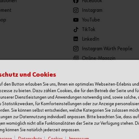
ditionen
Facebook
ement
Instagram
hop
YouTube
TikTok
LinkedIn
Instagram Würth People
Online-Magazin
Pressebereich
chutz und Cookies
auf den Button erlauben Sie uns, Ihnen ein optimales Webseiten-Erlebnis un
ozesse zu bieten. Dazu zählen Cookies, die für den Betrieb der Seite und fü
unserer Dienstleistungen und Anwendungen notwendig sind, sowie solche, 
zu Statistikzwecken, für Komforteinstellungen oder zur Anzeige personalisier
rden. Sie können selbst entscheiden, welche Kategorien Sie zulassen möc
ufler und öffentliche Institutionen, nicht jedoch an Verbraucher i
llungen zur Datennutzung individuell anpassen. Bitte beachten Sie, dass auf 
Druckfehler vorbehalten.
gen womöglich nicht alle Funktionalitäten der Seite zur Verfügung stehen. D
ng können Sie natürlich jederzeit anpassen.
nzeigen
Datenschutz
Cookies
Impressum