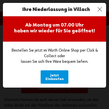
0
Ihre Niederlassung in Villach
Google Maps
Ab Montag um
07.00 Uhr
Wenn Sie eingebettete Karten auf www.wuerth.at anzeigen,
haben wir wieder für Sie geöffnet!
ist es möglich, dass der Anbieter (Google Maps) Ihre
Zugriffe speichern und Ihr Verhalten analysieren kann. Wenn
Sie die Inhalte aktivieren, also dem Anzeigen zustimmen, wird
Bestellen Sie jetzt im Würth Online Shop per Click &
ein Cookie auf Ihrem Computer gesetzt um festzuhalten,
Collect oder
dass Sie in Ihrem Browser zugestimmt haben. Dieses Cookie
lassen Sie sich Ihre Ware bequem liefern.
speichert keine personenbezogenen Daten.
Weitere Informationen finden Sie in unserer
Jetzt
Datenschutzerklärung.
Einkaufen
Inhalte aktivieren
Alternativ können Sie auch diesen Link verwenden, um das
Video direkt auf der Plattform des Anbieters aufzurufen: