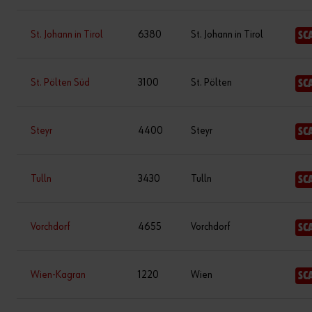
St. Johann in Tirol
6380
St. Johann in Tirol
SC
St. Pölten Süd
3100
St. Pölten
SC
Steyr
4400
Steyr
SC
Tulln
3430
Tulln
SC
Vorchdorf
4655
Vorchdorf
SC
Wien-Kagran
1220
Wien
SC