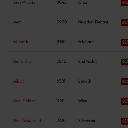
Graz-Andritz
8045
Graz
SC
Lienz
9990
Nussdorf-Debant
SC
Feldbach
8330
Feldbach
SC
Bad Vöslau
2540
Bad Vöslau
SC
Lieboch
8501
Lieboch
SC
Wien-Döbling
1190
Wien
SC
Wien-Schwechat
2320
Schwechat
SC