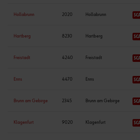
Hollabrunn
2020
Hollabrunn
SC
Hartberg
8230
Hartberg
SC
Freistadt
4240
Freistadt
SC
Enns
4470
Enns
SC
Brunn am Gebirge
2345
Brunn am Gebirge
SC
Klagenfurt
9020
Klagenfurt
SC