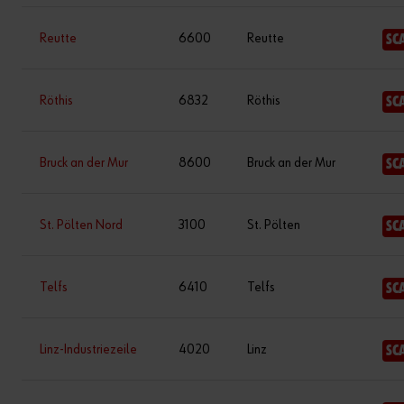
Reutte
6600
Reutte
SC
Röthis
6832
Röthis
SC
Bruck an der Mur
8600
Bruck an der Mur
SC
St. Pölten Nord
3100
St. Pölten
SC
Telfs
6410
Telfs
SC
Linz-Industriezeile
4020
Linz
SC