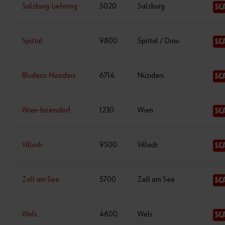
Salzburg-Liefering
5020
Salzburg
SC
Spittal
9800
Spittal / Drau
SC
Bludenz-Nüziders
6714
Nüziders
SC
Wien-Inzersdorf
1230
Wien
SC
Villach
9500
Villach
SC
Zell am See
5700
Zell am See
SC
Wels
4600
Wels
SC