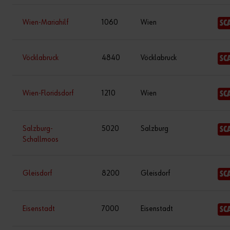
Wien-Mariahilf
1060
Wien
SC
Vöcklabruck
4840
Vöcklabruck
SC
Wien-Floridsdorf
1210
Wien
SC
Salzburg-
5020
Salzburg
SC
Schallmoos
Gleisdorf
8200
Gleisdorf
SC
Eisenstadt
7000
Eisenstadt
SC