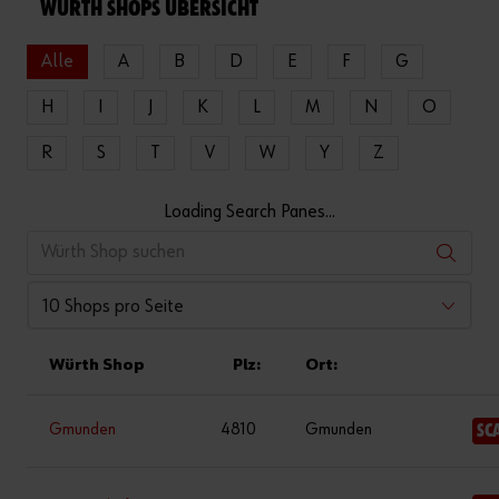
WÜRTH SHOPS ÜBERSICHT
Alle
A
B
D
E
F
G
H
I
J
K
L
M
N
O
R
S
T
V
W
Y
Z
Loading Search Panes...
10 Shops pro Seite
Würth Shop
Plz:
Ort:
Gmunden
4810
Gmunden
SC