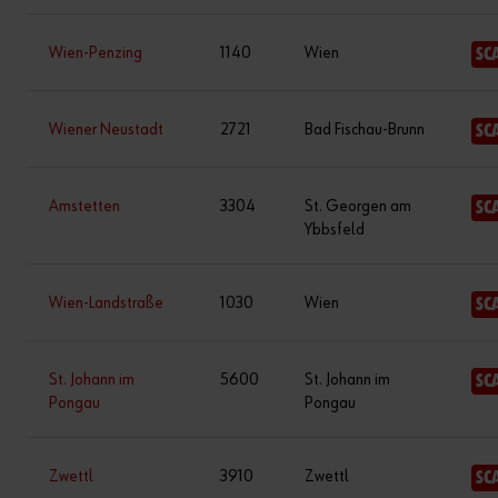
Wien-Penzing
1140
Wien
SC
Wiener Neustadt
2721
Bad Fischau-Brunn
SC
Amstetten
3304
St. Georgen am
SC
Ybbsfeld
Wien-Landstraße
1030
Wien
SC
St. Johann im
5600
St. Johann im
SC
Pongau
Pongau
Zwettl
3910
Zwettl
SC