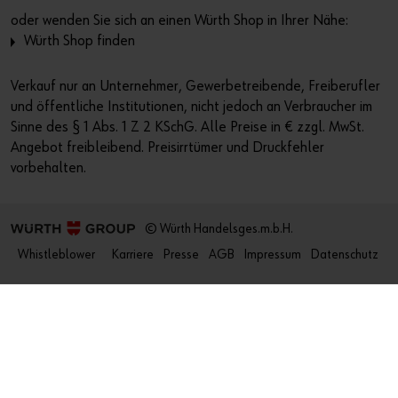
oder wenden Sie sich an einen Würth Shop in Ihrer Nähe:
Würth Shop finden
Verkauf nur an Unternehmer, Gewerbetreibende, Freiberufler
und öffentliche Institutionen, nicht jedoch an Verbraucher im
Sinne des § 1 Abs. 1 Z 2 KSchG. Alle Preise in € zzgl. MwSt.
Angebot freibleibend. Preisirrtümer und Druckfehler
vorbehalten.
© Würth Handelsges.m.b.H.
Whistleblower
Karriere
Presse
AGB
Impressum
Datenschutz