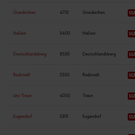
Grieskirchen
4710
Grieskirchen
SC
Hallein
5400
Hallein
SC
Deutschlandsberg
8530
Deutschlandsberg
SC
Radstadt
5550
Radstadt
SC
Linz-Traun
4050
Traun
SC
Eugendorf
5301
Eugendorf
SC