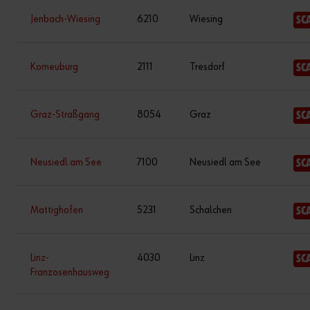
Jenbach-Wiesing
6210
Wiesing
SC
Korneuburg
2111
Tresdorf
SC
Graz-Straßgang
8054
Graz
SC
Neusiedl am See
7100
Neusiedl am See
SC
Mattighofen
5231
Schalchen
SC
Linz-
4030
Linz
SC
Franzosenhausweg