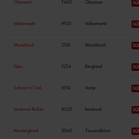
Oberwart
7400
Oberwart
SC
Völkermarkt
9100
Völkermarkt
SC
Mistelbach
2130
Mistelbach
SC
Ybbs
3254
Bergland
SC
Schwaz in Tirol
6134
Vomp
SC
Innsbruck-Roßau
6020
Innsbruck
SC
Neulengbach
3040
Tausendblum
SC