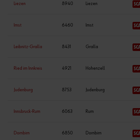
Liezen
8940
Liezen
SC
Imst
6460
Imst
SC
Leibnitz-Gralla
8431
Gralla
SC
Ried im Innkreis
4921
Hohenzell
SC
Judenburg
8753
Judenburg
SC
Innsbruck-Rum
6063
Rum
SC
Dornbirn
6850
Dornbirn
SC