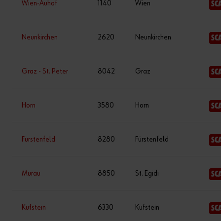
Wien-Auhof
1140
Wien
SC
Neunkirchen
2620
Neunkirchen
SC
Graz - St. Peter
8042
Graz
SC
Horn
3580
Horn
SC
Fürstenfeld
8280
Fürstenfeld
SC
Murau
8850
St. Egidi
SC
Kufstein
6330
Kufstein
SC