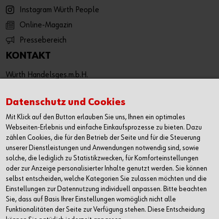
Instagram Würth People
Online-Magazin
Pressebereich
KONTAKT
Würth Handelsges.m.b.H.
Würth Straße 1
3071 Böheimkirchen
Datenschutz und Cookies
Österreich
Mit Klick auf den Button erlauben Sie uns, Ihnen ein optimales
T: +43 50 8242 0
Webseiten-Erlebnis und einfache Einkaufsprozesse zu bieten. Dazu
F: +43 50 8242 53333
zählen Cookies, die für den Betrieb der Seite und für die Steuerung
unserer Dienstleistungen und Anwendungen notwendig sind, sowie
info@wuerth.at
solche, die lediglich zu Statistikzwecken, für Komforteinstellungen
oder wenden Sie sich an einen Würth Shop in Ihrer Nähe:
oder zur Anzeige personalisierter Inhalte genutzt werden. Sie können
Würth Shop finden
selbst entscheiden, welche Kategorien Sie zulassen möchten und die
Einstellungen zur Datennutzung individuell anpassen. Bitte beachten
Sie, dass auf Basis Ihrer Einstellungen womöglich nicht alle
Verkauf nur an Unternehmer, Gewerbetreibende, Freiberufler
Funktionalitäten der Seite zur Verfügung stehen. Diese Entscheidung
und öffentliche Institutionen, nicht jedoch an Verbraucher im