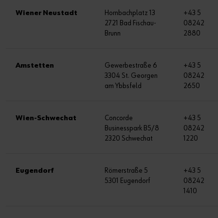
Wiener Neustadt
Hornbachplatz 13
+43 5
2721 Bad Fischau-
08242
Brunn
2880
Amstetten
Gewerbestraße 6
+43 5
3304 St. Georgen
08242
am Ybbsfeld
2650
Wien-Schwechat
Concorde
+43 5
Businesspark B5/8
08242
2320 Schwechat
1220
Eugendorf
Römerstraße 5
+43 5
5301 Eugendorf
08242
1410