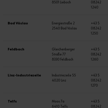
8501 Lieboch
08242
1240
Bad Vöslau
Energiestraße 2
+43 5
2540 Bad Vöslau
08242
1250
Feldbach
Gleichenberger
+43 5
Straße 77
08242
8330 Feldbach
1260
Linz-Industriezeile
Industriezeile 55
+43 5
4020 Linz
08242
1270
Telfs
Moos 7a
+43 5
6410 Telfs
08242