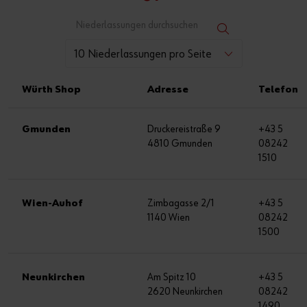
10 Niederlassungen pro Seite
Würth Shop
Adresse
Telefon
Gmunden
Druckereistraße 9
+43 5
4810 Gmunden
08242
1510
Wien-Auhof
Zimbagasse 2/1
+43 5
1140 Wien
08242
1500
Neunkirchen
Am Spitz 10
+43 5
2620 Neunkirchen
08242
1490