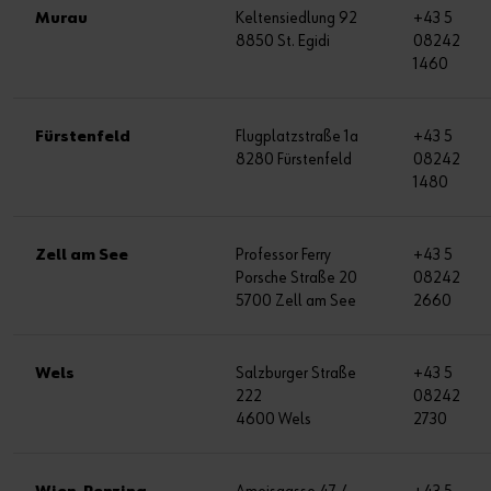
Murau
Keltensiedlung 92
+43 5
8850 St. Egidi
08242
1460
Fürstenfeld
Flugplatzstraße 1a
+43 5
8280 Fürstenfeld
08242
1480
Zell am See
Professor Ferry
+43 5
Porsche Straße 20
08242
5700 Zell am See
2660
Wels
Salzburger Straße
+43 5
222
08242
4600 Wels
2730