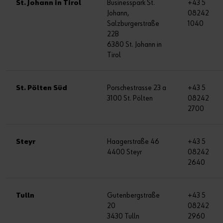
St. Johann in Tirol
Businesspark St.
+43 5
Johann,
08242
Salzburgerstraße
1040
22B
6380 St. Johann in
Tirol
St. Pölten Süd
Porschestrasse 23 a
+43 5
3100 St. Pölten
08242
2700
Steyr
Haagerstraße 46
+43 5
4400 Steyr
08242
2640
Tulln
Gutenbergstraße
+43 5
20
08242
3430 Tulln
2960