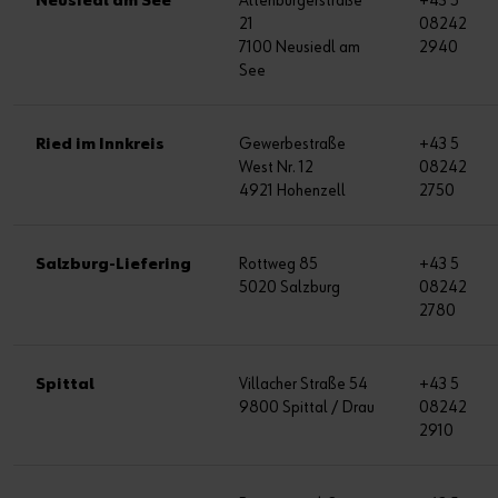
Neusiedl am See
Altenburgerstraße
+43 5
21
08242
7100 Neusiedl am
2940
See
Ried im Innkreis
Gewerbestraße
+43 5
West Nr. 12
08242
4921 Hohenzell
2750
Salzburg-Liefering
Rottweg 85
+43 5
5020 Salzburg
08242
2780
Spittal
Villacher Straße 54
+43 5
9800 Spittal / Drau
08242
2910