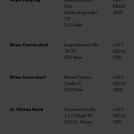
Wien-Penzing
Ameisgasse 47 /
+43 5
Ecke
08242
Goldschlagstraße
2900
178
1140 Wien
Wien-Floridsdorf
Leopoldauerstraße
+43 5
26-32
08242
1210 Wien
1190
Wien-Inzersdorf
Richard Strauss
+43 5
Straße 17
08242
1230 Wien
2800
St. Pölten Nord
Mostviertelstraße
+43 5
3-5 / Objekt 11C
08242
3100 St. Pölten
1290