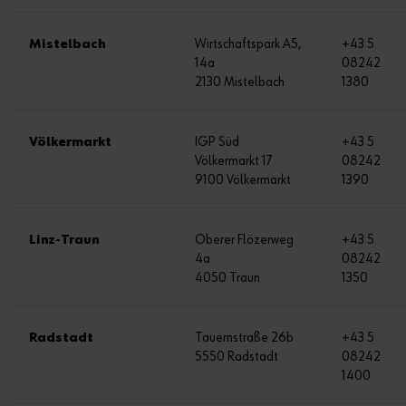
Mistelbach
Wirtschaftspark A5,
+43 5
14a
08242
2130 Mistelbach
1380
Völkermarkt
IGP Süd
+43 5
Völkermarkt 17
08242
9100 Völkermarkt
1390
Linz-Traun
Oberer Flözerweg
+43 5
4a
08242
4050 Traun
1350
Radstadt
Tauernstraße 26b
+43 5
5550 Radstadt
08242
1400