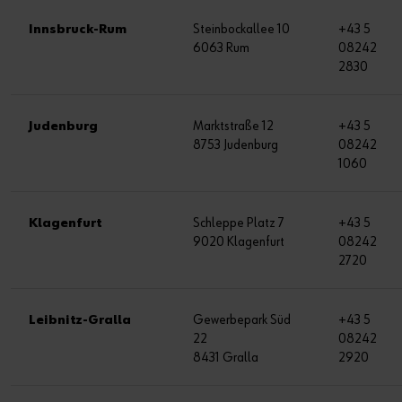
Innsbruck-Rum
Steinbockallee 10
+43 5
6063 Rum
08242
2830
Judenburg
Marktstraße 12
+43 5
8753 Judenburg
08242
1060
Klagenfurt
Schleppe Platz 7
+43 5
9020 Klagenfurt
08242
2720
Leibnitz-Gralla
Gewerbepark Süd
+43 5
22
08242
8431 Gralla
2920