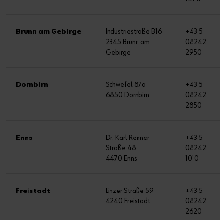
Brunn am Gebirge
Industriestraße B16
+43 5
2345 Brunn am
08242
Gebirge
2950
Dornbirn
Schwefel 87a
+43 5
6850 Dornbirn
08242
2850
Enns
Dr. Karl Renner
+43 5
Straße 48
08242
4470 Enns
1010
Freistadt
Linzer Straße 59
+43 5
4240 Freistadt
08242
2620