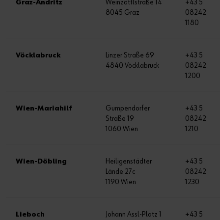
Graz-Andritz
Weinzöttlstraße 14
+43 5
8045 Graz
08242
1180
Vöcklabruck
Linzer Straße 69
+43 5
4840 Vöcklabruck
08242
1200
Wien-Mariahilf
Gumpendorfer
+43 5
Straße 19
08242
1060 Wien
1210
Wien-Döbling
Heiligenstädter
+43 5
Lände 27c
08242
1190 Wien
1230
Lieboch
Johann Assl-Platz 1
+43 5