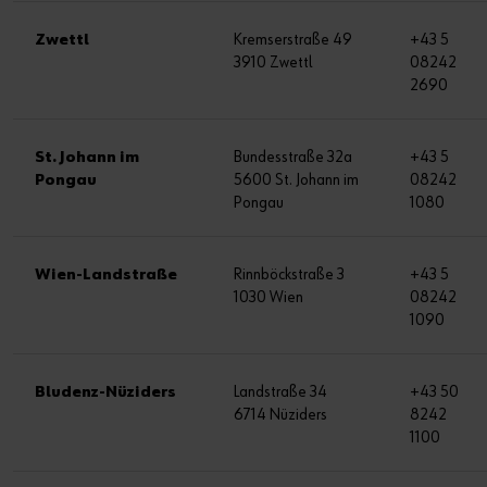
Zwettl
Kremserstraße 49
+43 5
3910 Zwettl
08242
2690
St. Johann im
Bundesstraße 32a
+43 5
Pongau
5600 St. Johann im
08242
Pongau
1080
Wien-Landstraße
Rinnböckstraße 3
+43 5
1030 Wien
08242
1090
Bludenz-Nüziders
Landstraße 34
+43 50
6714 Nüziders
8242
1100