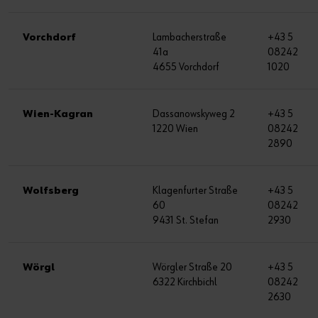
Vorchdorf
Lambacherstraße
+43 5
41a
08242
4655 Vorchdorf
1020
Wien-Kagran
Dassanowskyweg 2
+43 5
1220 Wien
08242
2890
Wolfsberg
Klagenfurter Straße
+43 5
60
08242
9431 St. Stefan
2930
Wörgl
Wörgler Straße 20
+43 5
6322 Kirchbichl
08242
2630