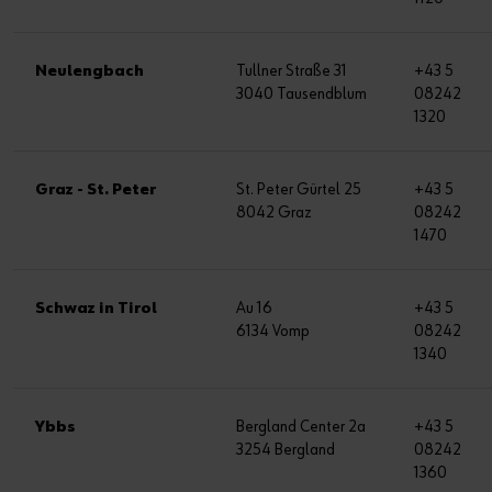
Neulengbach
Tullner Straße 31
+43 5
3040 Tausendblum
08242
1320
Graz - St. Peter
St. Peter Gürtel 25
+43 5
8042 Graz
08242
1470
Schwaz in Tirol
Au 16
+43 5
6134 Vomp
08242
1340
Ybbs
Bergland Center 2a
+43 5
3254 Bergland
08242
1360