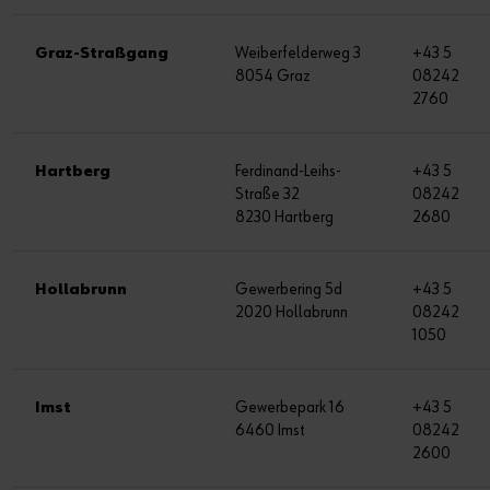
Graz-Straßgang
Weiberfelderweg 3
+43 5
8054 Graz
08242
2760
Hartberg
Ferdinand-Leihs-
+43 5
Straße 32
08242
8230 Hartberg
2680
Hollabrunn
Gewerbering 5d
+43 5
2020 Hollabrunn
08242
1050
Imst
Gewerbepark 16
+43 5
6460 Imst
08242
2600