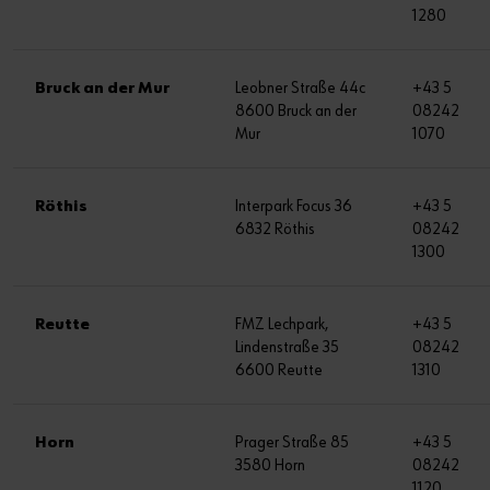
1280
Bruck an der Mur
Leobner Straße 44c
+43 5
8600 Bruck an der
08242
Mur
1070
Röthis
Interpark Focus 36
+43 5
6832 Röthis
08242
1300
Reutte
FMZ Lechpark,
+43 5
Lindenstraße 35
08242
6600 Reutte
1310
Horn
Prager Straße 85
+43 5
3580 Horn
08242
1120