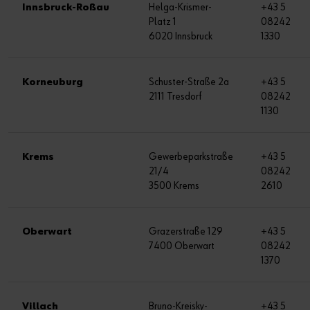
Innsbruck-Roßau
Helga-Krismer-
+43 5
Platz 1
08242
6020 Innsbruck
1330
Korneuburg
Schuster-Straße 2a
+43 5
2111 Tresdorf
08242
1130
Krems
Gewerbeparkstraße
+43 5
21/4
08242
3500 Krems
2610
Oberwart
Grazerstraße 129
+43 5
7400 Oberwart
08242
1370
Villach
Bruno-Kreisky-
+43 5