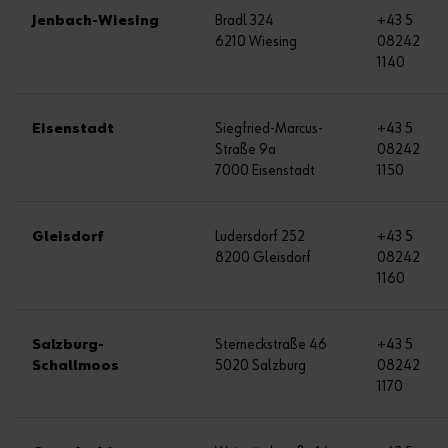
Jenbach-Wiesing
Bradl 324
+43 5
6210 Wiesing
08242
1140
Eisenstadt
Siegfried-Marcus-
+43 5
Straße 9a
08242
7000 Eisenstadt
1150
Gleisdorf
Ludersdorf 252
+43 5
8200 Gleisdorf
08242
1160
Salzburg-
Sterneckstraße 46
+43 5
Schallmoos
5020 Salzburg
08242
1170