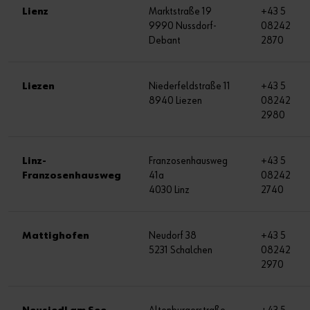
Lienz
Marktstraße 19
+43 5
9990 Nussdorf-
08242
Debant
2870
Liezen
Niederfeldstraße 11
+43 5
8940 Liezen
08242
2980
Linz-
Franzosenhausweg
+43 5
Franzosenhausweg
41a
08242
4030 Linz
2740
Mattighofen
Neudorf 38
+43 5
5231 Schalchen
08242
2970