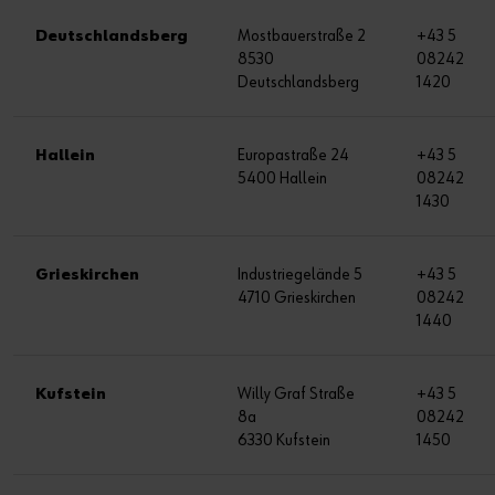
Deutschlandsberg
Mostbauerstraße 2
+43 5
8530
08242
Deutschlandsberg
1420
Hallein
Europastraße 24
+43 5
5400 Hallein
08242
1430
Grieskirchen
Industriegelände 5
+43 5
4710 Grieskirchen
08242
1440
Kufstein
Willy Graf Straße
+43 5
8a
08242
6330 Kufstein
1450