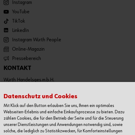
Instagram
YouTube
TikTok
LinkedIn
Instagram Würth People
Online-Magazin
Pressebereich
KONTAKT
Würth Handelsges.m.b.H.
Würth Straße 1
3071 Böheimkirchen
Datenschutz und Cookies
Österreich
Mit Klick auf den Button erlauben Sie uns, Ihnen ein optimales
T: +43 50 8242 0
Webseiten-Erlebnis und einfache Einkaufsprozesse zu bieten. Dazu
F: +43 50 8242 53333
zählen Cookies, die für den Betrieb der Seite und für die Steuerung
unserer Dienstleistungen und Anwendungen notwendig sind, sowie
info@wuerth.at
solche, die lediglich zu Statistikzwecken, für Komforteinstellungen