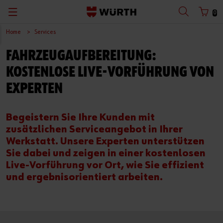
0
Home
Services
Zurück
Zurück
Zurück
Zurück
Zurück
Zurück
Zurück
Zurück
FAHRZEUGAUFBEREITUNG:
mit Benutzername
mit Kundennummer
Kataloge
Konfigurieren & Finden
Abverkauf
Arbeitssicherheit
Würth Shop finden
Baustelle optimieren
Deutsch
KOSTENLOSE LIVE-VORFÜHRUNG VON
Planen & Bemessen
Digitales Handwerk
Würth Bonusheft
Produkte und Services
EXPERTEN
Benutzername
Sicher Arbeiten
Baustellen-Projektmanagement
Leiternüberprüfung
Planung und Berechnung
Begeistern Sie Ihre Kunden mit
zusätzlichen Serviceangebot in Ihrer
Passwort
Spezialistenberatung vereinbaren
Innenausbau
Fallschutzset-Überprüfung
Nachhaltiges Bauen
Werkstatt. Unsere Experten unterstützen
Sie dabei und zeigen in einer kostenlosen
Beschaffen & Lager verwalten
Holzbau
Click & Collect
Dokumente und Zulassungen
Live-Vorführung vor Ort, wie Sie effizient
Passwort vergessen
und ergebnisorientiert arbeiten.
Warten & Reparieren
Fensterbau
Warendepot
Anmeldedaten merken
Werkstattkonzepte
Scan & Go
Anmelden