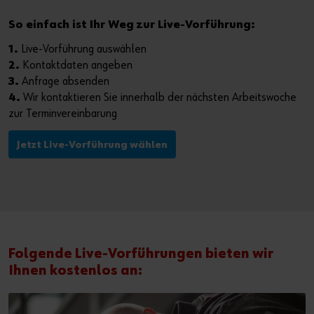
Der perfekte Schliff
So einfach ist Ihr Weg zur Live-Vorführung:
Dübeltechnik
oder
1.
Live-Vorführung auswählen
2.
Kontaktdaten angeben
Sie möchten Online-Kunde werden?
3.
Anfrage absenden
4.
Wir kontaktieren Sie innerhalb der nächsten Arbeitswoche
In nur drei Schritten können Sie sich registrieren und alle
zur Terminvereinbarung
Funktionen des Online-Shops nutzen.
Jetzt Live-Vorführung wählen
Verkauf nur an Gewerbetreibende
Jetzt Registrieren
Folgende Live-Vorführungen bieten wir
Ihnen kostenlos an: