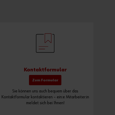
Sie
mö
cht
en
Onl
ine
-
Ku
nd
e
we
rde
n?
In
Kontaktformular
nur
drei
Zum Formular
Schr
Sie können uns auch bequem über das
itte
Kontaktformular kontaktieren – ein:e Mitarbeiter:in
n
meldet sich bei Ihnen!
kön
nen