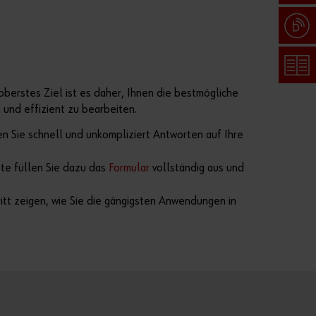
Pass
wort
oberstes Ziel ist es daher, Ihnen die bestmögliche
verg
 und effizient zu bearbeiten.
ess
en Sie schnell und unkompliziert Antworten auf Ihre
en
Anmeldedaten
te füllen Sie dazu das
Formular
vollständig aus und
merken
hritt zeigen, wie Sie die gängigsten Anwendungen in
Anmelden
oder