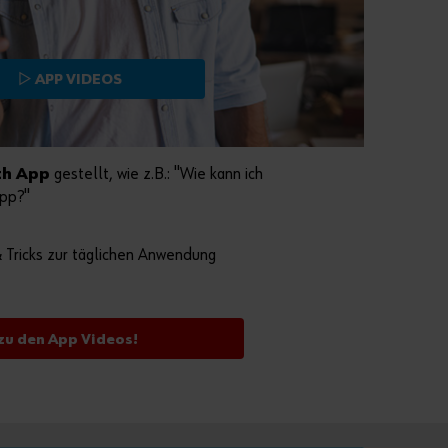
r
k
a
u
▷ APP VIDEOS
f
n
u
r
th App
gestellt, wie z.B.: "Wie kann ich
a
App?"
n
G
e
& Tricks zur täglichen Anwendung
w
e
r
 zu den App Videos!
b
e
t
r
e