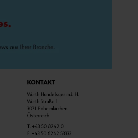
i
b
e
n
d
e
J
e
t
z
t
R
KONTAKT
e
g
i
Würth Handelsges.m.b.H.
s
t
Würth Straße 1
r
3071 Böheimkirchen
i
e
Österreich
r
e
T: +43 50 8242 0
n
F: +43 50 8242 53333