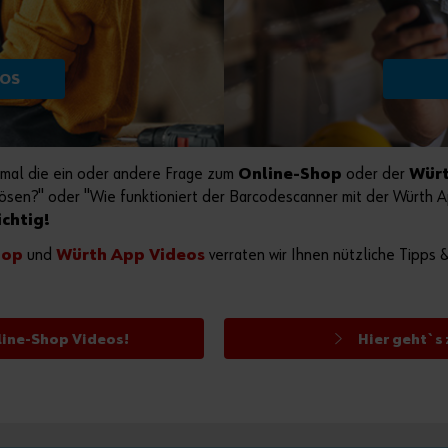
EOS
nmal die ein oder andere Frage zum
Online-Shop
oder der
Wür
ösen?" oder "Wie funktioniert der Barcodescanner mit der Würth 
ichtig!
hop
und
Würth App Videos
verraten wir Ihnen nützliche Tipps 
line-Shop Videos!
Hier geht`s