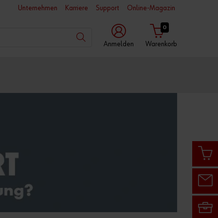
Unternehmen
Karriere
Support
Online-Magazin
0
Anmelden
Warenkorb
mit
mit
mit
Würth
Benutzername
Kundennummer
App
Kundennummer
Partnernummer
Passwort