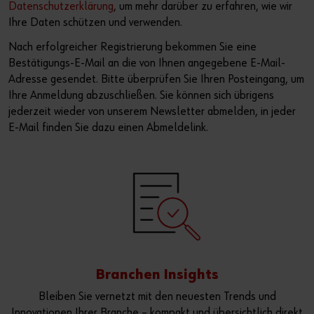
Der perfekte Schliff
Datenschutzerklärung
, um mehr darüber zu erfahren, wie wir
Ihre Daten schützen und verwenden.
Dübeltechnik
oder
Nach erfolgreicher Registrierung bekommen Sie eine
Bestätigungs-E-Mail an die von Ihnen angegebene E-Mail-
Sie möchten Online-Kunde werden?
Adresse gesendet. Bitte überprüfen Sie Ihren Posteingang, um
Ihre Anmeldung abzuschließen. Sie können sich übrigens
In nur drei Schritten können Sie sich registrieren und alle
jederzeit wieder von unserem Newsletter abmelden, in jeder
Funktionen des Online-Shops nutzen.
E-Mail finden Sie dazu einen Abmeldelink.
Verkauf nur an Gewerbetreibende
Jetzt Registrieren
Branchen Insights
Bleiben Sie vernetzt mit den neuesten Trends und
Innovationen Ihrer Branche – kompakt und übersichtlich direkt