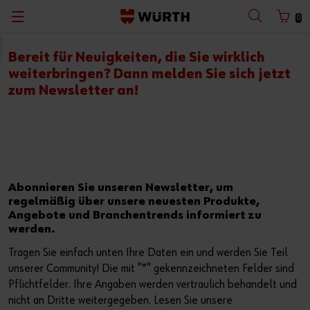
0
Zurück
Zurück
Zurück
Zurück
Zurück
Zurück
Zurück
Zurück
Bereit für Neuigkeiten, die Sie wirklich
weiterbringen? Dann melden Sie sich jetzt
mit Benutzername
mit Kundennummer
Kataloge
Konfigurieren & Finden
Abverkauf
Arbeitssicherheit
Würth Shop finden
Baustelle optimieren
Deutsch
zum Newsletter an!
Planen & Bemessen
Digitales Handwerk
Würth Bonusheft
Produkte und Services
Benutzername
Sicher Arbeiten
Baustellen-Projektmanagement
Leiternüberprüfung
Planung und Berechnung
Passwort
Spezialistenberatung vereinbaren
Innenausbau
Fallschutzset-Überprüfung
Nachhaltiges Bauen
Abonnieren Sie unseren Newsletter, um
regelmäßig über unsere neuesten Produkte,
Beschaffen & Lager verwalten
Holzbau
Click & Collect
Dokumente und Zulassungen
Angebote und Branchentrends informiert zu
werden.
Passwort vergessen
Warten & Reparieren
Fensterbau
Warendepot
Tragen Sie einfach unten Ihre Daten ein und werden Sie Teil
Anmeldedaten merken
unserer Community! Die mit "*" gekennzeichneten Felder sind
Werkstattkonzepte
Scan & Go
Pflichtfelder. Ihre Angaben werden vertraulich behandelt und
Anmelden
nicht an Dritte weitergegeben. Lesen Sie unsere