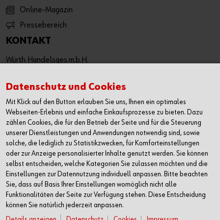
Online-Magazin
Pressebereich
KONTAKT
Würth Handelsges.m.b.H.
Würth Straße 1
3071 Böheimkirchen
Datenschutz und Cookies
Österreich
Mit Klick auf den Button erlauben Sie uns, Ihnen ein optimales
T: +43 50 8242 0
Webseiten-Erlebnis und einfache Einkaufsprozesse zu bieten. Dazu
F: +43 50 8242 53333
zählen Cookies, die für den Betrieb der Seite und für die Steuerung
unserer Dienstleistungen und Anwendungen notwendig sind, sowie
info@wuerth.at
solche, die lediglich zu Statistikzwecken, für Komforteinstellungen
oder wenden Sie sich an einen Würth Shop in Ihrer Nähe:
oder zur Anzeige personalisierter Inhalte genutzt werden. Sie können
Würth Shop finden
selbst entscheiden, welche Kategorien Sie zulassen möchten und die
Einstellungen zur Datennutzung individuell anpassen. Bitte beachten
Sie, dass auf Basis Ihrer Einstellungen womöglich nicht alle
Verkauf nur an Unternehmer, Gewerbetreibende, Freiberufler
Funktionalitäten der Seite zur Verfügung stehen. Diese Entscheidung
und öffentliche Institutionen, nicht jedoch an Verbraucher im
können Sie natürlich jederzeit anpassen.
Sinne des § 1 Abs. 1 Z 2 KSchG. Alle Preise in € zzgl. MwSt.
Details anzeigen
Datenschutz
Cookies
Impressum