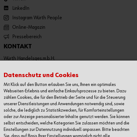
LinkedIn
Instagram Würth People
Online-Magazin
Pressebereich
KONTAKT
Würth Handelsges.m.b.H.
Würth Straße 1
3071 Böheimkirchen
Datenschutz und Cookies
Österreich
Mit Klick auf den Button erlauben Sie uns, Ihnen ein optimales
T: +43 50 8242 0
Webseiten-Erlebnis und einfache Einkaufsprozesse zu bieten. Dazu
F: +43 50 8242 53333
zählen Cookies, die für den Betrieb der Seite und für die Steuerung
unserer Dienstleistungen und Anwendungen notwendig sind, sowie
info@wuerth.at
solche, die lediglich zu Statistikzwecken, für Komforteinstellungen
oder wenden Sie sich an einen Würth Shop in Ihrer Nähe:
oder zur Anzeige personalisierter Inhalte genutzt werden. Sie können
Würth Shop finden
selbst entscheiden, welche Kategorien Sie zulassen möchten und die
Einstellungen zur Datennutzung individuell anpassen. Bitte beachten
Sie, dass auf Basis Ihrer Einstellungen womöglich nicht alle