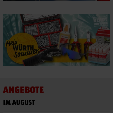
Der perfekte Schliff
Dübeltechnik
oder
Sie möchten Online-Kunde werden?
In nur drei Schritten können Sie sich registrieren und alle
Funktionen des Online-Shops nutzen.
Verkauf nur an Gewerbetreibende
Jetzt Registrieren
ANGEBOTE
IM AUGUST