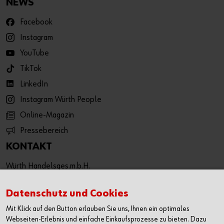
NEWS
Facebook
Instagram
YouTube
TikTok
LinkedIn
Instagram Würth People
Online-Magazin
Pressebereich
KONTAKT
Würth Handelsges.m.b.H.
Würth Straße 1
3071 Böheimkirchen
Datenschutz und Cookies
Österreich
Mit Klick auf den Button erlauben Sie uns, Ihnen ein optimales
T: +43 50 8242 0
Webseiten-Erlebnis und einfache Einkaufsprozesse zu bieten. Dazu