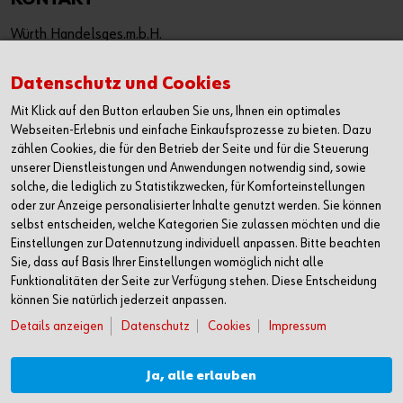
Würth Handelsges.m.b.H.
Würth Straße 1
3071 Böheimkirchen
Datenschutz und Cookies
Österreich
Mit Klick auf den Button erlauben Sie uns, Ihnen ein optimales
T: +43 50 8242 0
Webseiten-Erlebnis und einfache Einkaufsprozesse zu bieten. Dazu
F: +43 50 8242 53333
zählen Cookies, die für den Betrieb der Seite und für die Steuerung
unserer Dienstleistungen und Anwendungen notwendig sind, sowie
info@wuerth.at
solche, die lediglich zu Statistikzwecken, für Komforteinstellungen
oder wenden Sie sich an einen Würth Shop in Ihrer Nähe:
oder zur Anzeige personalisierter Inhalte genutzt werden. Sie können
Würth Shop finden
selbst entscheiden, welche Kategorien Sie zulassen möchten und die
Einstellungen zur Datennutzung individuell anpassen. Bitte beachten
Sie, dass auf Basis Ihrer Einstellungen womöglich nicht alle
Verkauf nur an Unternehmer, Gewerbetreibende, Freiberufler
Funktionalitäten der Seite zur Verfügung stehen. Diese Entscheidung
und öffentliche Institutionen, nicht jedoch an Verbraucher im
können Sie natürlich jederzeit anpassen.
Sinne des § 1 Abs. 1 Z 2 KSchG. Alle Preise in € zzgl. MwSt.
Details anzeigen
Datenschutz
Cookies
Impressum
Angebot freibleibend. Preisirrtümer und Druckfehler
vorbehalten.
Ja, alle erlauben