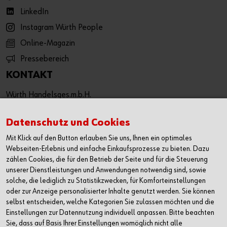
LinkedIn
Instagram Würth People
Online-Magazin
Pressebereich
KONTAKT
Würth Handelsges.m.b.H.
Würth Straße 1
3071 Böheimkirchen
Datenschutz und Cookies
Österreich
Mit Klick auf den Button erlauben Sie uns, Ihnen ein optimales
T: +43 50 8242 0
Webseiten-Erlebnis und einfache Einkaufsprozesse zu bieten. Dazu
F: +43 50 8242 53333
zählen Cookies, die für den Betrieb der Seite und für die Steuerung
unserer Dienstleistungen und Anwendungen notwendig sind, sowie
info@wuerth.at
solche, die lediglich zu Statistikzwecken, für Komforteinstellungen
oder wenden Sie sich an einen Würth Shop in Ihrer Nähe:
oder zur Anzeige personalisierter Inhalte genutzt werden. Sie können
Würth Shop finden
selbst entscheiden, welche Kategorien Sie zulassen möchten und die
Einstellungen zur Datennutzung individuell anpassen. Bitte beachten
Sie, dass auf Basis Ihrer Einstellungen womöglich nicht alle
Verkauf nur an Unternehmer, Gewerbetreibende, Freiberufler