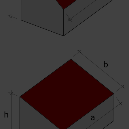
Der perfekte Schliff
Dübeltechnik
oder
Sie möchten Online-Kunde werden?
In nur drei Schritten können Sie sich registrieren und alle
Funktionen des Online-Shops nutzen.
Verkauf nur an Gewerbetreibende
Jetzt Registrieren