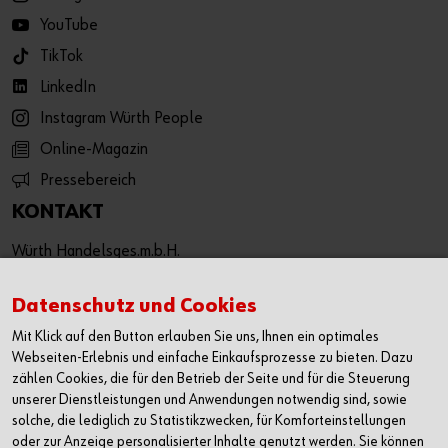
YouTube
TikTok
LinkedIn
Instagram Würth People
Online-Magazin
Pressebereich
KONTAKT
Würth Handelsges.m.b.H.
Würth Straße 1
3071 Böheimkirchen
Datenschutz und Cookies
Österreich
Mit Klick auf den Button erlauben Sie uns, Ihnen ein optimales
T: +43 50 8242 0
Webseiten-Erlebnis und einfache Einkaufsprozesse zu bieten. Dazu
F: +43 50 8242 53333
zählen Cookies, die für den Betrieb der Seite und für die Steuerung
unserer Dienstleistungen und Anwendungen notwendig sind, sowie
info@wuerth.at
solche, die lediglich zu Statistikzwecken, für Komforteinstellungen
oder wenden Sie sich an einen Würth Shop in Ihrer Nähe:
oder zur Anzeige personalisierter Inhalte genutzt werden. Sie können