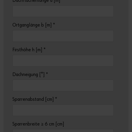
Dachflächenlänge a [m]
*
Ortganglänge b [m]
*
Firsthöhe h [m]
*
Dachneigung [°]
*
Sparrenabstand [cm]
*
Sparrenbreite ≥ 6 cm [cm]