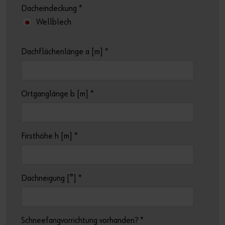
Dacheindeckung
*
Wellblech
Dachflächenlänge a [m]
*
Ortganglänge b [m]
*
Firsthöhe h [m]
*
Dachneigung [°]
*
Schneefangvorrichtung vorhanden?
*