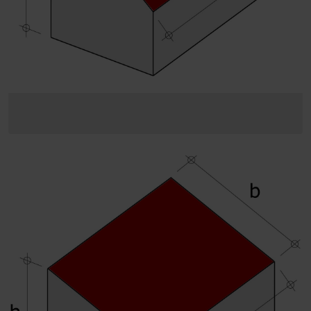
Der perfekte Schliff
Dübeltechnik
oder
Sie möchten Online-Kunde werden?
In nur drei Schritten können Sie sich registrieren und alle
Funktionen des Online-Shops nutzen.
Verkauf nur an Gewerbetreibende
Jetzt Registrieren