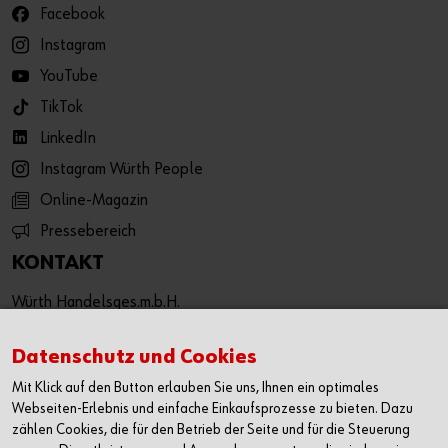
Facebook
Instagram
YouTube
TikTok
LinkedIn
Instagram Würth People
Online-Magazin
Pressebereich
KONTAKT
Würth Handelsges.m.b.H.
Würth Straße 1
3071 Böheimkirchen
Datenschutz und Cookies
Österreich
Mit Klick auf den Button erlauben Sie uns, Ihnen ein optimales
T: +43 50 8242 0
Webseiten-Erlebnis und einfache Einkaufsprozesse zu bieten. Dazu
F: +43 50 8242 53333
zählen Cookies, die für den Betrieb der Seite und für die Steuerung