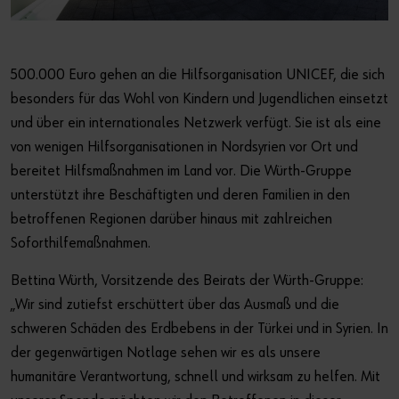
Der perfekte Schliff
Dübeltechnik
oder
500.000 Euro gehen an die Hilfsorganisation UNICEF, die sich
Sie möchten Online-Kunde werden?
besonders für das Wohl von Kindern und Jugendlichen einsetzt
und über ein internationales Netzwerk verfügt. Sie ist als eine
In nur drei Schritten können Sie sich registrieren und alle
von wenigen Hilfsorganisationen in Nordsyrien vor Ort und
Funktionen des Online-Shops nutzen.
bereitet Hilfsmaßnahmen im Land vor. Die Würth-Gruppe
Verkauf nur an Gewerbetreibende
unterstützt ihre Beschäftigten und deren Familien in den
betroffenen Regionen darüber hinaus mit zahlreichen
Jetzt Registrieren
Soforthilfemaßnahmen.
Bettina Würth, Vorsitzende des Beirats der Würth-Gruppe:
„Wir sind zutiefst erschüttert über das Ausmaß und die
schweren Schäden des Erdbebens in der Türkei und in Syrien. In
der gegenwärtigen Notlage sehen wir es als unsere
humanitäre Verantwortung, schnell und wirksam zu helfen. Mit