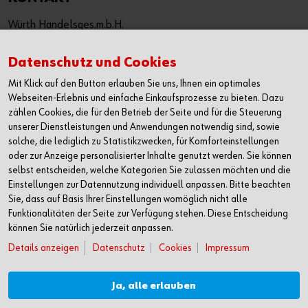
Würth Handelsges.m.b.H.
Würth Straße 1
3071 Böheimkirchen
Datenschutz und Cookies
Österreich
Mit Klick auf den Button erlauben Sie uns, Ihnen ein optimales
T: +43 50 8242 0
Webseiten-Erlebnis und einfache Einkaufsprozesse zu bieten. Dazu
F: +43 50 8242 53333
zählen Cookies, die für den Betrieb der Seite und für die Steuerung
unserer Dienstleistungen und Anwendungen notwendig sind, sowie
info@wuerth.at
solche, die lediglich zu Statistikzwecken, für Komforteinstellungen
oder wenden Sie sich an einen Würth Shop in Ihrer Nähe:
oder zur Anzeige personalisierter Inhalte genutzt werden. Sie können
Würth Shop finden
selbst entscheiden, welche Kategorien Sie zulassen möchten und die
Einstellungen zur Datennutzung individuell anpassen. Bitte beachten
Sie, dass auf Basis Ihrer Einstellungen womöglich nicht alle
Verkauf nur an Unternehmer, Gewerbetreibende, Freiberufler
Funktionalitäten der Seite zur Verfügung stehen. Diese Entscheidung
und öffentliche Institutionen, nicht jedoch an Verbraucher im
können Sie natürlich jederzeit anpassen.
Sinne des § 1 Abs. 1 Z 2 KSchG. Alle Preise in € zzgl. MwSt.
Details anzeigen
Datenschutz
Cookies
Impressum
Angebot freibleibend. Preisirrtümer und Druckfehler
vorbehalten.
Ja, alle erlauben