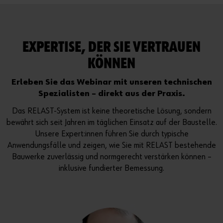
Weitere Informationen finden Sie in unserer
Datenschutzerklärung.
Inhalte aktivieren
EXPERTISE, DER SIE VERTRAUEN
Alternativ können Sie auch diesen Link verwenden, um das
KÖNNEN
Video direkt auf der Plattform des Anbieters aufzurufen:
https://youtu.be/sQRhOL2k8FA
Erleben Sie das Webinar mit unseren technischen
Spezialisten – direkt aus der Praxis.
Das RELAST-System ist keine theoretische Lösung, sondern
bewährt sich seit Jahren im täglichen Einsatz auf der Baustelle.
Unsere Expert:innen führen Sie durch typische
Anwendungsfälle und zeigen, wie Sie mit RELAST bestehende
Bauwerke zuverlässig und normgerecht verstärken können –
inklusive fundierter Bemessung.