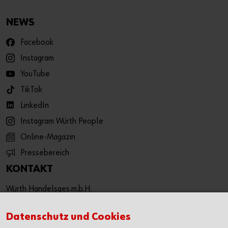
NEWS
Facebook
Instagram
YouTube
TikTok
LinkedIn
Instagram Würth People
Online-Magazin
Pressebereich
KONTAKT
Würth Handelsges.m.b.H.
Würth Straße 1
3071 Böheimkirchen
Datenschutz und Cookies
Österreich