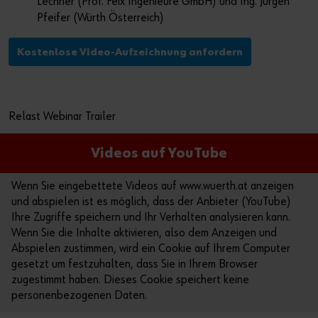
Lechner (Prof. Feix Ingenieure GmbH) und Ing. Jürgen
Der perfekte Schliff
Pfeifer (Würth Österreich)
Dübeltechnik
oder
Kostenlose Video-Aufzeichnung anfordern
Sie möchten Online-Kunde werden?
In nur drei Schritten können Sie sich registrieren und alle
Relast Webinar Trailer
Funktionen des Online-Shops nutzen.
Verkauf nur an Gewerbetreibende
Videos auf YouTube
Jetzt Registrieren
Wenn Sie eingebettete Videos auf www.wuerth.at anzeigen
und abspielen ist es möglich, dass der Anbieter (YouTube)
Ihre Zugriffe speichern und Ihr Verhalten analysieren kann.
Wenn Sie die Inhalte aktivieren, also dem Anzeigen und
Abspielen zustimmen, wird ein Cookie auf Ihrem Computer
gesetzt um festzuhalten, dass Sie in Ihrem Browser
zugestimmt haben. Dieses Cookie speichert keine
personenbezogenen Daten.