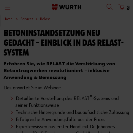
0
Home
Services
Relast
Zurück
Zurück
Zurück
Zurück
Zurück
Zurück
Zurück
Zurück
BETONINSTANDSETZUNG NEU
mit Benutzername
mit Kundennummer
Kataloge
Konfigurieren & Finden
Abverkauf
Arbeitssicherheit
Würth Shop finden
Baustelle optimieren
Deutsch
GEDACHT – EINBLICK IN DAS RELAST-
Planen & Bemessen
Digitales Handwerk
Würth Bonusheft
Produkte und Services
English
SYSTEM
Benutzername
Sicher Arbeiten
Baustellen-Projektmanagement
Leiternüberprüfung
Planung und Berechnung
Erfahren Sie, wie RELAST die Verstärkung von
Betontragwerken revolutioniert – inklusive
Anwendung & Bemessung
Passwort
Spezialistenberatung vereinbaren
Innenausbau
Fallschutzset-Überprüfung
Nachhaltiges Bauen
Das erwartet Sie im Webinar:
Beschaffen & Lager verwalten
Holzbau
Click & Collect
Dokumente und Zulassungen
®
Detaillierte Vorstellung des RELAST
-Systems und
Passwort vergessen
seiner Funktionsweise
Warten & Reparieren
Fensterbau
Warendepot
Technische Hintergründe und bauaufsichtliche Zulassung
Anmeldedaten merken
Erfolgreiche Anwendungsfälle aus der Praxis
Werkstattkonzepte
Scan & Go
Expertenwissen aus erster Hand: mit Dr. Johannes
Anmelden