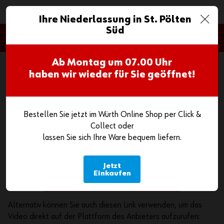
0
Ihre Niederlassung in St. Pölten
Süd
Google Maps
Wenn Sie eingebettete Karten auf www.wuerth.at anzeigen,
Ab Montag um
07.00 Uhr
ist es möglich, dass der Anbieter (Google Maps) Ihre
haben wir wieder für Sie geöffnet!
Zugriffe speichern und Ihr Verhalten analysieren kann. Wenn
Sie die Inhalte aktivieren, also dem Anzeigen zustimmen, wird
ein Cookie auf Ihrem Computer gesetzt um festzuhalten,
Bestellen Sie jetzt im Würth Online Shop per Click &
dass Sie in Ihrem Browser zugestimmt haben. Dieses Cookie
Collect oder
speichert keine personenbezogenen Daten.
lassen Sie sich Ihre Ware bequem liefern.
Weitere Informationen finden Sie in unserer
Datenschutzerklärung.
Jetzt
Einkaufen
Inhalte aktivieren
Alternativ können Sie auch diesen Link verwenden, um das
Video direkt auf der Plattform des Anbieters aufzurufen: