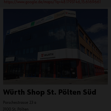
https://www.google.de/maps/?q=48.1793746,15.6169661
Würth Shop St. Pölten Süd
Porschestrasse 23 a
3100 St. Pölten