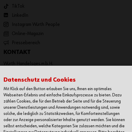
TikTok
LinkedIn
Instagram Würth People
Online-Magazin
Pressebereich
KONTAKT
Würth Handelsges.m.b.H.
Würth Straße 1
3071 Böheimkirchen
Datenschutz und Cookies
Österreich
Mit Klick auf den Button erlauben Sie uns, Ihnen ein optimales
T: +43 50 8242 0
Webseiten-Erlebnis und einfache Einkaufsprozesse zu bieten. Dazu
F: +43 50 8242 53333
zählen Cookies, die für den Betrieb der Seite und für die Steuerung
unserer Dienstleistungen und Anwendungen notwendig sind, sowie
info@wuerth.at
solche, die lediglich zu Statistikzwecken, für Komforteinstellungen
oder wenden Sie sich an einen Würth Shop in Ihrer Nähe:
oder zur Anzeige personalisierter Inhalte genutzt werden. Sie können
Würth Shop finden
selbst entscheiden, welche Kategorien Sie zulassen möchten und die