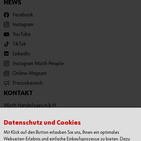
NEWS
Facebook
Instagram
YouTube
TikTok
LinkedIn
Instagram Würth People
Online-Magazin
Pressebereich
KONTAKT
Würth Handelsges.m.b.H.
Würth Straße 1
3071 Böheimkirchen
Datenschutz und Cookies
Österreich
Mit Klick auf den Button erlauben Sie uns, Ihnen ein optimales
T: +43 50 8242 0
Webseiten-Erlebnis und einfache Einkaufsprozesse zu bieten. Dazu