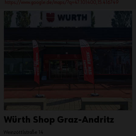
https://www.google.de/maps/?q=47.101400,15.416749
Würth Shop Graz-Andritz
Weinzöttlstraße 14