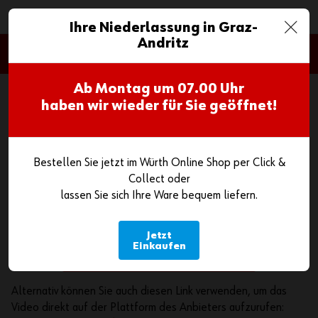
0
Ihre Niederlassung in Graz-
Andritz
Google Maps
Wenn Sie eingebettete Karten auf www.wuerth.at anzeigen,
Ab Montag um
07.00 Uhr
ist es möglich, dass der Anbieter (Google Maps) Ihre
haben wir wieder für Sie geöffnet!
Zugriffe speichern und Ihr Verhalten analysieren kann. Wenn
Sie die Inhalte aktivieren, also dem Anzeigen zustimmen, wird
ein Cookie auf Ihrem Computer gesetzt um festzuhalten,
Bestellen Sie jetzt im Würth Online Shop per Click &
dass Sie in Ihrem Browser zugestimmt haben. Dieses Cookie
Collect oder
speichert keine personenbezogenen Daten.
lassen Sie sich Ihre Ware bequem liefern.
Weitere Informationen finden Sie in unserer
Datenschutzerklärung.
Jetzt
Einkaufen
Inhalte aktivieren
Alternativ können Sie auch diesen Link verwenden, um das
Video direkt auf der Plattform des Anbieters aufzurufen: