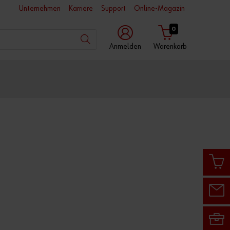
Unternehmen
Karriere
Support
Online-Magazin
0
Anmelden
Warenkorb
mit
mit
mit
Würth
Benutzername
Kundennummer
App
Kundennummer
Partnernummer
Passwort