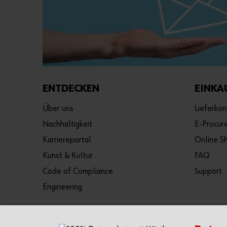
ENTDECKEN
EINKA
Über uns
Lieferkon
Nachhaltigkeit
E-Procur
Karriereportal
Online S
Kunst & Kultur
FAQ
Code of Compliance
Support
Engineering
Die Würth App