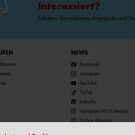
UFEN
NEWS
ditionen
Facebook
ement
Instagram
hop
YouTube
TikTok
LinkedIn
Instagram Würth People
Online-Magazin
Pressebereich