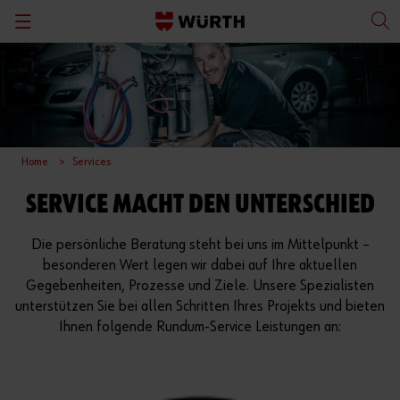
Zurück
Zurück
Zurück
Zurück
Übersicht
Klimaservice
Anfrage senden
Vergangene Webinare
Wartung einmelden
Hebetechnik
Spezialisten-Team
Home
Services
Downloads
Diagnose & Kalibrierung
SERVICE MACHT DEN UNTERSCHIED
Finanzierung
Prüfstraße
Die persönliche Beratung steht bei uns im Mittelpunkt –
besonderen Wert legen wir dabei auf Ihre aktuellen
ROI Rechner Klimaservice
Reifenservicegeräte
Gegebenheiten, Prozesse und Ziele. Unsere Spezialisten
unterstützen Sie bei allen Schritten Ihres Projekts und bieten
Achsvermessung
Ihnen folgende Rundum-Service Leistungen an:
Metallbearbeitung