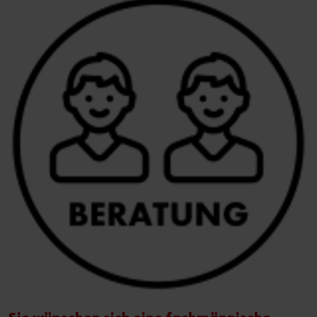
Druckluftversorgung
Karosserie
Reinigungstechnik
Medienmanagement
Gefahrstoffmanagement
Reifenkompetenzcenter
Aktionen