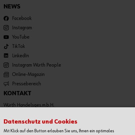
NEWS
Facebook
Instagram
YouTube
TikTok
LinkedIn
Instagram Würth People
Online-Magazin
Pressebereich
KONTAKT
Würth Handelsges.m.b.H.
Würth Straße 1
3071 Böheimkirchen
Datenschutz und Cookies
Österreich
Mit Klick auf den Button erlauben Sie uns, Ihnen ein optimales