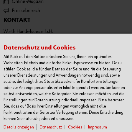
Online-Magazin
Pressebereich
KONTAKT
Würth Handelsges.m.b.H.
Würth Straße 1
3071 Böheimkirchen
Datenschutz und Cookies
Österreich
Mit Klick auf den Button erlauben Sie uns, Ihnen ein optimales
T: +43 50 8242 0
Webseiten-Erlebnis und einfache Einkaufsprozesse zu bieten. Dazu
F: +43 50 8242 53333
zählen Cookies, die für den Betrieb der Seite und für die Steuerung
unserer Dienstleistungen und Anwendungen notwendig sind, sowie
info@wuerth.at
solche, die lediglich zu Statistikzwecken, für Komforteinstellungen
oder wenden Sie sich an einen Würth Shop in Ihrer Nähe:
oder zur Anzeige personalisierter Inhalte genutzt werden. Sie können
Würth Shop finden
selbst entscheiden, welche Kategorien Sie zulassen möchten und die
Einstellungen zur Datennutzung individuell anpassen. Bitte beachten
Sie, dass auf Basis Ihrer Einstellungen womöglich nicht alle
Verkauf nur an Unternehmer, Gewerbetreibende, Freiberufler
Funktionalitäten der Seite zur Verfügung stehen. Diese Entscheidung
und öffentliche Institutionen, nicht jedoch an Verbraucher im
können Sie natürlich jederzeit anpassen.
Sinne des § 1 Abs. 1 Z 2 KSchG. Alle Preise in € zzgl. MwSt.
Details anzeigen
Datenschutz
Cookies
Impressum
Angebot freibleibend. Preisirrtümer und Druckfehler