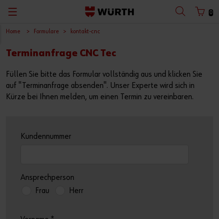
0
Home
Formulare
kontakt-cnc
Zurück
Zurück
Zurück
Zurück
Zurück
Zurück
Zurück
Zurück
Terminanfrage CNC Tec
mit Benutzername
mit Kundennummer
Kataloge
Konfigurieren & Finden
Abverkauf
Arbeitssicherheit
Würth Shop finden
Baustelle optimieren
Deutsch
Füllen Sie bitte das Formular vollständig aus und klicken Sie
Planen & Bemessen
Digitales Handwerk
Würth Bonusheft
Produkte und Services
auf "Terminanfrage absenden". Unser Experte wird sich in
Benutzername
Kürze bei Ihnen melden, um einen Termin zu vereinbaren.
Sicher Arbeiten
Baustellen-Projektmanagement
Leiternüberprüfung
Planung und Berechnung
Passwort
Spezialistenberatung vereinbaren
Innenausbau
Fallschutzset-Überprüfung
Nachhaltiges Bauen
Kundennummer
Beschaffen & Lager verwalten
Holzbau
Click & Collect
Dokumente und Zulassungen
Passwort vergessen
Warten & Reparieren
Fensterbau
Warendepot
Ansprechperson
Anmeldedaten merken
Frau
Herr
Werkstattkonzepte
Scan & Go
Anmelden