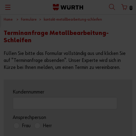
0
Home
Formulare
kontakt-metallbearbeitung-schleifen
Zurück
Zurück
Zurück
Zurück
Zurück
Zurück
Zurück
Zurück
Terminanfrage Metallbearbeitung-
mit Benutzername
mit Kundennummer
Kataloge
Konfigurieren & Finden
Abverkauf
Arbeitssicherheit
Würth Shop finden
Baustelle optimieren
Deutsch
Schleifen
Planen & Bemessen
Digitales Handwerk
Würth Bonusheft
Produkte und Services
Füllen Sie bitte das Formular vollständig aus und klicken Sie
Benutzername
auf "Terminanfrage absenden". Unser Experte wird sich in
Sicher Arbeiten
Baustellen-Projektmanagement
Leiternüberprüfung
Planung und Berechnung
Kürze bei Ihnen melden, um einen Termin zu vereinbaren.
Passwort
Spezialistenberatung vereinbaren
Innenausbau
Fallschutzset-Überprüfung
Nachhaltiges Bauen
Kundennummer
Beschaffen & Lager verwalten
Holzbau
Click & Collect
Dokumente und Zulassungen
Passwort vergessen
Warten & Reparieren
Fensterbau
Warendepot
Anmeldedaten merken
Ansprechperson
Werkstattkonzepte
Scan & Go
Frau
Herr
Anmelden