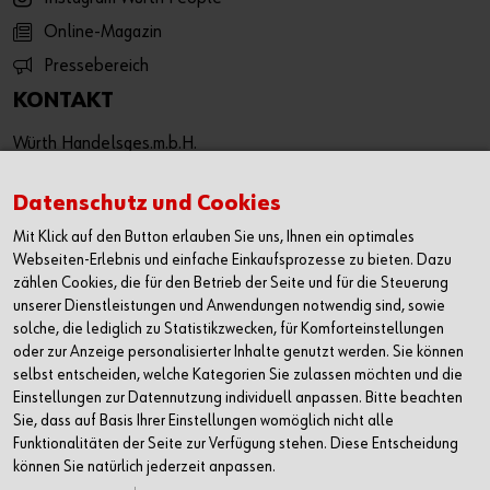
Online-Magazin
Pressebereich
KONTAKT
Würth Handelsges.m.b.H.
Würth Straße 1
3071 Böheimkirchen
Datenschutz und Cookies
Österreich
Mit Klick auf den Button erlauben Sie uns, Ihnen ein optimales
T: +43 50 8242 0
Webseiten-Erlebnis und einfache Einkaufsprozesse zu bieten. Dazu
F: +43 50 8242 53333
zählen Cookies, die für den Betrieb der Seite und für die Steuerung
unserer Dienstleistungen und Anwendungen notwendig sind, sowie
info@wuerth.at
solche, die lediglich zu Statistikzwecken, für Komforteinstellungen
oder wenden Sie sich an einen Würth Shop in Ihrer Nähe:
oder zur Anzeige personalisierter Inhalte genutzt werden. Sie können
Würth Shop finden
selbst entscheiden, welche Kategorien Sie zulassen möchten und die
Einstellungen zur Datennutzung individuell anpassen. Bitte beachten
Sie, dass auf Basis Ihrer Einstellungen womöglich nicht alle
Verkauf nur an Unternehmer, Gewerbetreibende, Freiberufler
Funktionalitäten der Seite zur Verfügung stehen. Diese Entscheidung
und öffentliche Institutionen, nicht jedoch an Verbraucher im
können Sie natürlich jederzeit anpassen.
Sinne des § 1 Abs. 1 Z 2 KSchG. Alle Preise in € zzgl. MwSt.