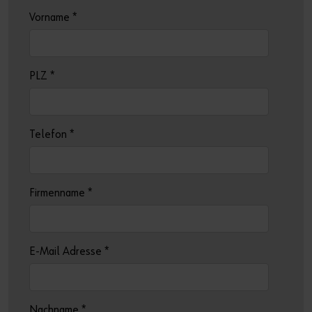
Der perfekte Schliff
Vorname
*
Dübeltechnik
oder
Sie möchten Online-Kunde werden?
PLZ
*
In nur drei Schritten können Sie sich registrieren und alle
Funktionen des Online-Shops nutzen.
Telefon
*
Verkauf nur an Gewerbetreibende
Jetzt Registrieren
Firmenname
*
E-Mail Adresse
*
Nachname
*