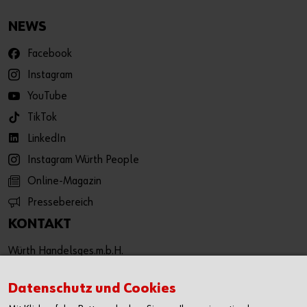
NEWS
Facebook
Instagram
YouTube
TikTok
LinkedIn
Instagram Würth People
Online-Magazin
Pressebereich
KONTAKT
Würth Handelsges.m.b.H.
Würth Straße 1
3071 Böheimkirchen
Datenschutz und Cookies
Österreich