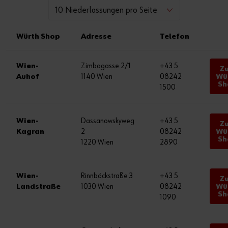
10 Niederlassungen pro Seite
Würth Shop
Adresse
Telefon
Wien-
Zimbagasse 2/1
+43 5
Z
Auhof
1140 Wien
08242
Wü
Sh
1500
Wien-
Dassanowskyweg
+43 5
Z
Kagran
2
08242
Wü
Sh
1220 Wien
2890
Wien-
Rinnböckstraße 3
+43 5
Z
Landstraße
1030 Wien
08242
Wü
Sh
1090