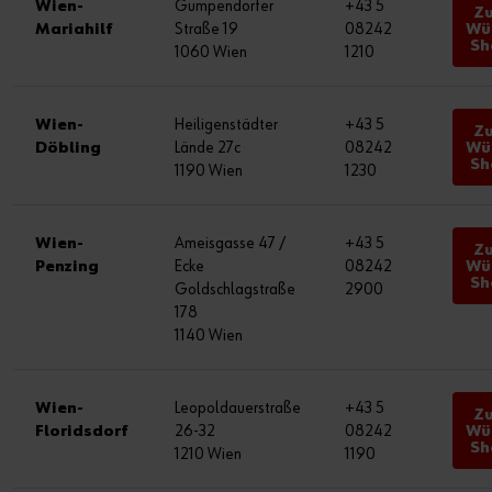
Wien-
Gumpendorfer
+43 5
Z
Mariahilf
Straße 19
08242
Wü
Sh
1060 Wien
1210
Wien-
Heiligenstädter
+43 5
Z
Döbling
Lände 27c
08242
Wü
Sh
1190 Wien
1230
Wien-
Ameisgasse 47 /
+43 5
Z
Penzing
Ecke
08242
Wü
Sh
Goldschlagstraße
2900
178
1140 Wien
Wien-
Leopoldauerstraße
+43 5
Z
Floridsdorf
26-32
08242
Wü
Sh
1210 Wien
1190