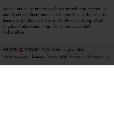
Verkauf nur an Unternehmer, Gewerbetreibende, Freiberufler
und öffentliche Institutionen, nicht jedoch an Verbraucher im
Sinne des § 1 Abs. 1 Z 2 KSchG. Alle Preise in € zzgl. MwSt.
Angebot freibleibend. Preisirrtümer und Druckfehler
vorbehalten.
© Würth Handelsges.m.b.H.
Whistleblower
Karriere
Presse
AGB
Impressum
Datenschutz