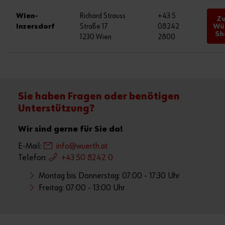
Wien-
Richard Strauss
+43 5
Z
Inzersdorf
Straße 17
08242
Wü
Sh
1230 Wien
2800
Sie haben Fragen oder benötigen
Unterstützung?
Wir sind gerne für Sie da!
E-Mail:
info@wuerth.at
Telefon:
+43 50 8242 0
Montag bis Donnerstag: 07:00 - 17:30 Uhr
Freitag: 07:00 - 13:00 Uhr