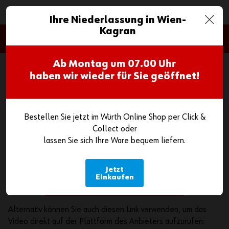
0
Ihre Niederlassung in Wien-
Kagran
Google Maps
Wenn Sie eingebettete Karten auf www.wuerth.at anzeigen,
Ab Montag um
07.00 Uhr
ist es möglich, dass der Anbieter (Google Maps) Ihre
haben wir wieder für Sie geöffnet!
Zugriffe speichern und Ihr Verhalten analysieren kann. Wenn
Sie die Inhalte aktivieren, also dem Anzeigen zustimmen, wird
ein Cookie auf Ihrem Computer gesetzt um festzuhalten,
Bestellen Sie jetzt im Würth Online Shop per Click &
dass Sie in Ihrem Browser zugestimmt haben. Dieses Cookie
Collect oder
speichert keine personenbezogenen Daten.
lassen Sie sich Ihre Ware bequem liefern.
Weitere Informationen finden Sie in unserer
Datenschutzerklärung.
Jetzt
Einkaufen
Inhalte aktivieren
Alternativ können Sie auch diesen Link verwenden, um das
Video direkt auf der Plattform des Anbieters aufzurufen: