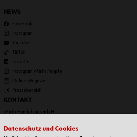
NEWS
Facebook
Instagram
YouTube
TikTok
LinkedIn
Instagram Würth People
Online-Magazin
Pressebereich
KONTAKT
Würth Handelsges.m.b.H.
Würth Straße 1
3071 Böheimkirchen
Datenschutz und Cookies
Österreich