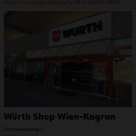
https://www.google.de/maps/?q=48.264461,16.458997
Würth Shop Wien-Kagran
Dassanowskyweg 2