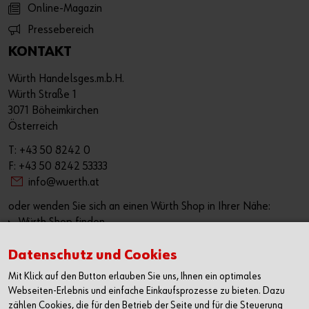
Online-Magazin
Pressebereich
KONTAKT
Würth Handelsges.m.b.H.
Würth Straße 1
3071 Böheimkirchen
Österreich
T: +43 50 8242 0
F: +43 50 8242 53333
info@wuerth.at
oder wenden Sie sich an einen Würth Shop in Ihrer Nähe:
Würth Shop finden
Datenschutz und Cookies
Verkauf nur an Unternehmer, Gewerbetreibende, Freiberufler
und öffentliche Institutionen, nicht jedoch an Verbraucher im
Mit Klick auf den Button erlauben Sie uns, Ihnen ein optimales
Sinne des § 1 Abs. 1 Z 2 KSchG. Alle Preise in € zzgl. MwSt.
Webseiten-Erlebnis und einfache Einkaufsprozesse zu bieten. Dazu
Angebot freibleibend. Preisirrtümer und Druckfehler
zählen Cookies, die für den Betrieb der Seite und für die Steuerung