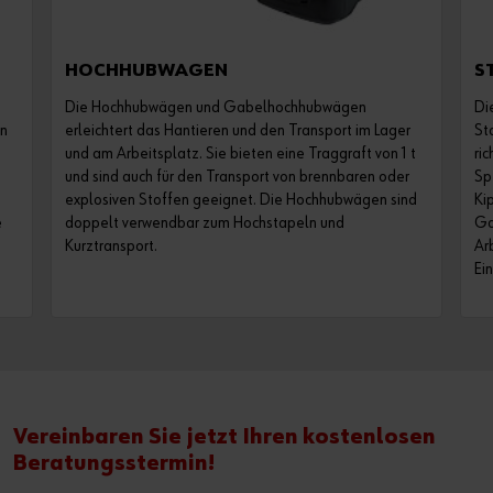
HOCHHUBWAGEN
S
Die Hochhubwägen und Gabelhochhubwägen
Di
en
erleichtert das Hantieren und den Transport im Lager
St
und am Arbeitsplatz. Sie bieten eine Traggraft von 1 t
ri
und sind auch für den Transport von brennbaren oder
Sp
explosiven Stoffen geeignet. Die Hochhubwägen sind
Ki
e
doppelt verwendbar zum Hochstapeln und
Ga
Kurztransport.
Ar
Ei
Vereinbaren Sie jetzt Ihren kostenlosen
Beratungsstermin!