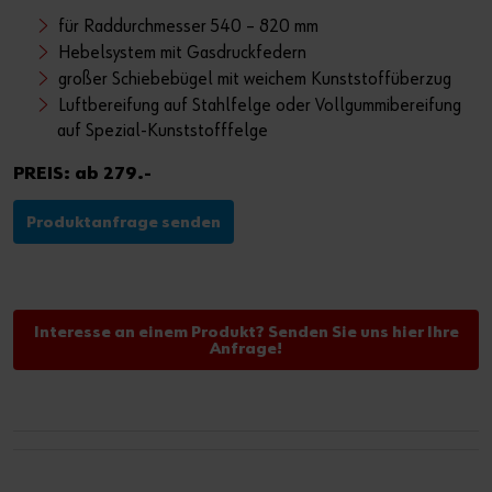
für Raddurchmesser 540 – 820 mm
Hebelsystem mit Gasdruckfedern
großer Schiebebügel mit weichem Kunststoffüberzug
Luftbereifung auf Stahlfelge oder Vollgummibereifung
auf Spezial-Kunststofffelge
PREIS: ab 279.-
Produktanfrage senden
Interesse an einem Produkt? Senden Sie uns hier Ihre
Anfrage!