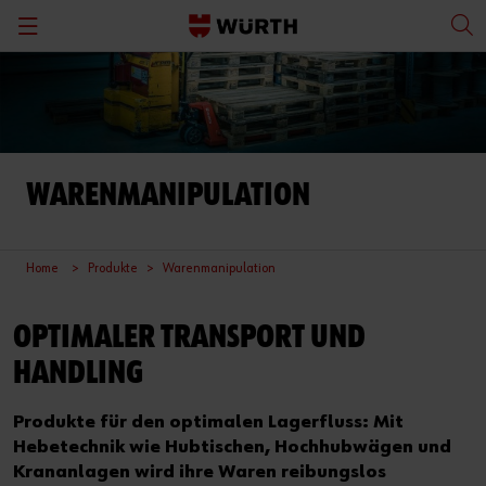
Zurück
Werkstattmöbel
Umkleiden, Sozialräume, Büros
WARENMANIPULATION
Lagerregale
Home
Produkte
Warenmanipulation
Sonderregale
OPTIMALER TRANSPORT UND
Gefahrgutlagerung
HANDLING
Sicherheitsausstattung
Produkte für den optimalen Lagerfluss: Mit
Warenmanipulation
Hebetechnik wie Hubtischen, Hochhubwägen und
Krananlagen wird ihre Waren reibungslos