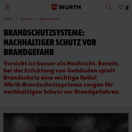
0
Home
Services
Brandschutz
Zurück
Zurück
Zurück
Zurück
Zurück
Zurück
Zurück
Zurück
BRANDSCHUTZSYSTEME:
mit Benutzername
mit Kundennummer
Kataloge
Konfigurieren & Finden
Abverkauf
Arbeitssicherheit
Würth Shop finden
Baustelle optimieren
Deutsch
NACHHALTIGER SCHUTZ VOR
Planen & Bemessen
Digitales Handwerk
Würth Bonusheft
Produkte und Services
BRANDGEFAHR
Benutzername
Vorsicht ist besser als Nachsicht. Bereits
Sicher Arbeiten
Baustellen-Projektmanagement
Leiternüberprüfung
Planung und Berechnung
bei der Errichtung von Gebäuden spielt
Passwort
Brandschutz eine wichtige Rolle!
Spezialistenberatung vereinbaren
Innenausbau
Fallschutzset-Überprüfung
Nachhaltiges Bauen
Würth Brandschutzsysteme sorgen für
nachhaltigen Schutz vor Brandgefahren.
Beschaffen & Lager verwalten
Holzbau
Click & Collect
Dokumente und Zulassungen
Passwort vergessen
Warten & Reparieren
Fensterbau
Warendepot
Anmeldedaten merken
Werkstattkonzepte
Scan & Go
Anmelden