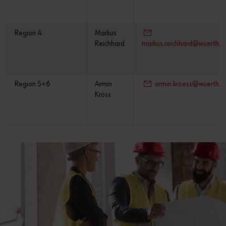
Region 4
Markus
Reichhard
markus.reichhard@wuerth.a
Region 5+6
Armin
armin.kroess@wuerth.a
Kröss