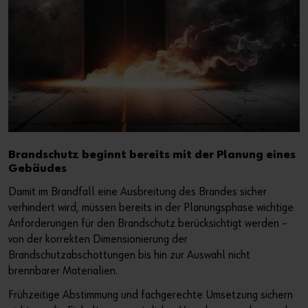
Der perfekte Schliff
Dübeltechnik
oder
Sie möchten Online-Kunde werden?
In nur drei Schritten können Sie sich registrieren und alle
Funktionen des Online-Shops nutzen.
Verkauf nur an Gewerbetreibende
Brandschutz beginnt bereits mit der Planung eines
Gebäudes
Jetzt Registrieren
Damit im Brandfall eine Ausbreitung des Brandes sicher
verhindert wird, müssen bereits in der Planungsphase wichtige
Anforderungen für den Brandschutz berücksichtigt werden –
von der korrekten Dimensionierung der
Brandschutzabschottungen bis hin zur Auswahl nicht
brennbarer Materialien.
Frühzeitige Abstimmung und fachgerechte Umsetzung sichern