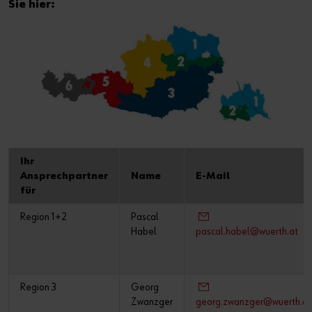
Sie hier:
Ihr
Ansprechpartner
Name
E-Mail
für
Region 1+2
Pascal
Habel
pascal.habel@wuerth.at
Region 3
Georg
Zwanzger
georg.zwanzger@wuerth.at