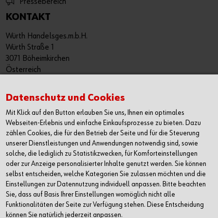
Pressebereich
KONTAKT
Würth Handelsges.m.b.H.
Würth Straße 1
3071 Böheimkirchen
Österreich
T: +43 50 8242 0
Datenschutz und Cookies
F: +43 50 8242 53333
info@wuerth.at
Mit Klick auf den Button erlauben Sie uns, Ihnen ein optimales
Webseiten-Erlebnis und einfache Einkaufsprozesse zu bieten. Dazu
oder wenden Sie sich an einen Würth Shop in Ihrer Nähe:
zählen Cookies, die für den Betrieb der Seite und für die Steuerung
Würth Shop finden
unserer Dienstleistungen und Anwendungen notwendig sind, sowie
solche, die lediglich zu Statistikzwecken, für Komforteinstellungen
Verkauf nur an Unternehmer, Gewerbetreibende, Freiberufler
oder zur Anzeige personalisierter Inhalte genutzt werden. Sie können
und öffentliche Institutionen, nicht jedoch an Verbraucher im
selbst entscheiden, welche Kategorien Sie zulassen möchten und die
Einstellungen zur Datennutzung individuell anpassen. Bitte beachten
Sinne des § 1 Abs. 1 Z 2 KSchG. Alle Preise in € zzgl. MwSt.
Sie, dass auf Basis Ihrer Einstellungen womöglich nicht alle
Angebot freibleibend. Preisirrtümer und Druckfehler
Funktionalitäten der Seite zur Verfügung stehen. Diese Entscheidung
vorbehalten.
können Sie natürlich jederzeit anpassen.