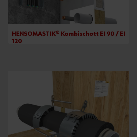
HENSOMASTIK® Kombischott EI 90 / EI
120